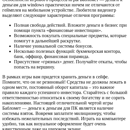
деньгам для windows практически ничем не отличаются от
геймплея на мобильном устройстве. Любители видеоигр
выделяют следующие характерные отличия программы:
Полная свобода действий. Вложите деньги в бизнес при
помощи пункта «финансовые инвестиции».
Возможность покупать специальные предметы, которые
помогут в дальнейшей раскрутке.
Наличие уникальной системы бонусов.
Несколько полезных функций: букмекерская контора,
банк, оффшор, финансовая пирамида.
Присутствие «грязных» денег. Получайте откаты, чтобы
попасть на вершину.
В рамках игры вам придется хранить деньги в сейфе.
Помните, что он не резиновый! Средства не должны лежать в
одном месте, постоянный оборот капитала – это важное
правило каждого успешного инвестора. Старайтесь с большой
ответственностью относиться к своему богатству и не сорить
накоплениями. Настоящей отличительной чертой игры
Бабломет — деньги к деньгам для ПК является наличие
системы взяток. Вовремя заплатите милиционеру, чтобы
избежать нежелательных последствий. Играть на компьютере
удобно, так как визуальное оформление будет очень
качественным даже на широком экране.