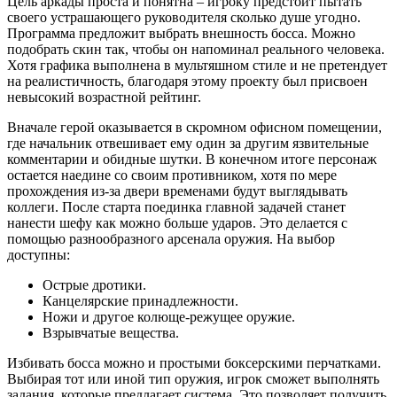
Цель аркады проста и понятна – игроку предстоит пытать
своего устрашающего руководителя сколько душе угодно.
Программа предложит выбрать внешность босса. Можно
подобрать скин так, чтобы он напоминал реального человека.
Хотя графика выполнена в мультяшном стиле и не претендует
на реалистичность, благодаря этому проекту был присвоен
невысокий возрастной рейтинг.
Вначале герой оказывается в скромном офисном помещении,
где начальник отвешивает ему один за другим язвительные
комментарии и обидные шутки. В конечном итоге персонаж
остается наедине со своим противником, хотя по мере
прохождения из-за двери временами будут выглядывать
коллеги. После старта поединка главной задачей станет
нанести шефу как можно больше ударов. Это делается с
помощью разнообразного арсенала оружия. На выбор
доступны:
Острые дротики.
Канцелярские принадлежности.
Ножи и другое колюще-режущее оружие.
Взрывчатые вещества.
Избивать босса можно и простыми боксерскими перчатками.
Выбирая тот или иной тип оружия, игрок сможет выполнять
задания, которые предлагает система. Это позволяет получить