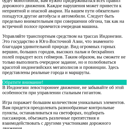
будет монотонной, вам нужно придерживаться всех правил
дорожного движения. Каждое нарушения может привести к
неприятной и опасной аварии. На вашем пути обязательно
попадутся другие автобусы и автомобили. Следует быть
предельно внимательным при совершении обгона, так как на
встречной полосе промчится очередная машина.
Управляйте транспортным средством на трассах Индонезии.
Это государство в Юго-Восточной Азии, что знаменито
благодаря удивительной природе. Вид огромных горных
вершин, больших городов, высоких пальм и бескрайних
полей порадует всех геймеров. Таким образом, вы сможете не
только выполнить очередное задание, но и полюбоваться
красотой индонезийских мегаполисов и провинции. Здесь
представлены реальные города и маршруты.
Обратите внимание!
В Индонезии левостороннее движение, не забывайте об этой
особенности при управлении стальным гигантом.
Игра поражает большим количеством уникальных элементов.
Вам придется преодолевать разнообразные контрольные
пункты, останавливаться на светофорах, подбирать
пассажиров, объезжать различные препятствия и
взаимодействовать с другими участниками дорожного
движения.