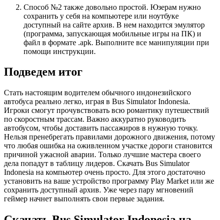
Способ №2 также довольно простой. Юзерам нужно
сохранить у себя на компьютере или ноутбуке
доступный на сайте архив. В нем находится эмулятор
(программа, запускающая мобильные игры на ПК) и
файл в формате .apk. Выполните все манипуляции при
помощи инструкции.
Подведем итог
Стать настоящим водителем обычного индонезийского
автобуса реально легко, играя в Bus Simulator Indonesia.
Игроки смогут прочувствовать всю романтику путешествий
по скоростным трассам. Важно аккуратно руководить
автобусом, чтобы доставить пассажиров в нужную точку.
Нельзя пренебрегать правилами дорожного движения, потому
что любая ошибка на оживленном участке дороги становится
причиной ужасной аварии. Только лучшие мастера своего
дела попадут в таблицу лидеров. Скачать Bus Simulator
Indonesia на компьютер очень просто. Для этого достаточно
установить на ваше устройство программу Play Market или же
сохранить доступный архив. Уже через пару мгновений
геймер начнет выполнять свои первые задания.
Скачать Bus Simulator Indonesia на