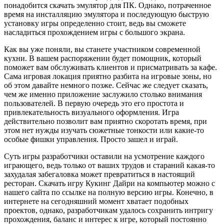
понадобится скачать эмулятор для ПК. Однако, потраченное
время на инсталляцию эмулятора и последующую быструю
установку игры определенно стоит, ведь вы сможете
насладиться прохождением игры с большого экрана.
Как вы уже поняли, вы станете участником современной
кухни. В вашем распоряжении будет помощник, который
поможет вам обслуживать клиентов и присматривать за кафе.
Сама игровая локация приятно разбита на игровые зоны, но
об этом давайте немного позже. Сейчас же следует сказать,
чем же именно приложение заслужило столько внимания
пользователей. В первую очередь это его простота и
привлекательность визуального оформления. Игра
действительно позволит вам приятно скоротать время, при
этом нет нужды изучать сюжетные тонкости или какие-то
особые фишки управления. Просто зашел и играй.
Суть игры разработчики оставили на усмотрение каждого
играющего, ведь только от ваших трудов и стараний какая-то
захудалая забегаловка может превратиться в настоящий
ресторан. Скачать игру Кукинг Дайри на компьютер можно с
нашего сайта по ссылке на полную версию игры. Конечно, в
интернете на сегодняшний момент хватает подобных
проектов, однако, разработчикам удалось сохранить интригу
прохождения, баланс и интерес к игре, который постоянно