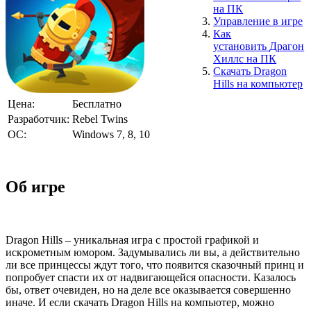
на ПК
Управление в игре
Как
установить
Драгон
Хиллс
на ПК
Скачать
Dragon
Hills
на компьютер
Цена:
Бесплатно
Разработчик:
Rebel Twins
ОС:
Windows 7, 8, 10
Об игре
Dragon Hills – уникальная игра с простой графикой и
искрометным юмором. Задумывались ли вы, а действительно
ли все принцессы ждут того, что появится сказочный принц и
попробует спасти их от надвигающейся опасности. Казалось
бы, ответ очевиден, но на деле все оказывается совершенно
иначе. И если скачать Dragon Hills на компьютер, можно