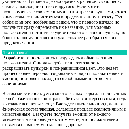
увиденного. Тут много разнообразных рычагов, смайликов,
симпл-димплов, поп-итов и другого. Если хотите
познакомиться с современными анти-стресс игрушками, стоит
внимательнее присмотреться к представленном проекту. Тут
собрано много необычных вещей, что с первого взгляда не
получится сразу определить их название. Для молодых
пользователей нет ничего удивительного в этих игрушках, но
более старшему поколению уже сложнее разобраться в их
предназначении.
Для справки!
Разработчики постарались предугадать любые желания
пользователей. Они даже добавили возможность
раскрашивать пупырки в понравившийся цвет. Это делает
процесс более персонализированным, дарит положительные
эмоции, позволяет насладиться любимыми цветовыми
сочетаниями.
В этом мире используется много разных форм для привычных
вещей. Уже это позволит расслабиться, заинтересоваться, ведь
выглядит все потрясающе. Вас ждет тщательно продуманная
физическая составляющая, делающая процесс реалистичным и
качественным. Вы будете получать эмоции от каждого
мгновения, что проведете в этом месте, что положительно
скажется на вашем ментальное здоровье.