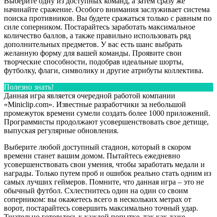
Выберите одну из доступных команд, а затем сразу же
начинайте сражение. Особого внимания заслуживает система
поиска противников. Вы будете сражаться только с равным по
силе соперником. Постарайтесь заработать максимальное
количество баллов, а также правильно использовать ряд
дополнительных предметов. У вас есть шанс выбрать
желанную форму для вашей команды. Проявите свои
творческие способности, подобрав идеальные шорты,
футболку, флаги, символику и другие атрибуты коллектива.
Полезно знать!
Данная игра является очередной работой компании
«Miniclip.com». Известные разработчики за небольшой
промежуток времени сумели создать более 1000 приложений.
Программисты продолжают усовершенствовать свое детище,
выпуская регулярные обновления.
Выберите любой доступный стадион, который в скором
времени станет вашим домом. Пытайтесь ежедневно
усовершенствовать свои умения, чтобы заработать медали и
награды. Только путем проб и ошибок реально стать одним из
самых лучших геймеров. Помните, что данная игра – это не
обычный футбол. Схлестнитесь один на один со своим
соперником: вы окажетесь всего в нескольких метрах от
ворот, постарайтесь совершить максимально точный удар.
Тщательно готовьтесь к каждой попытке, так как даже