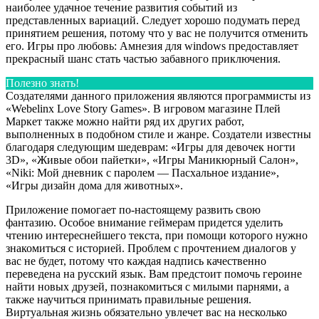
наиболее удачное течение развития событий из
представленных вариаций. Следует хорошо подумать перед
принятием решения, потому что у вас не получится отменить
его. Игры про любовь: Амнезия для windows предоставляет
прекрасный шанс стать частью забавного приключения.
Полезно знать!
Создателями данного приложения являются программисты из
«Webelinx Love Story Games». В игровом магазине Плей
Маркет также можно найти ряд их других работ,
выполненных в подобном стиле и жанре. Создатели известны
благодаря следующим шедеврам: «Игры для девочек ногти
3D», «Живые обои пайетки», «Игры Маникюрный Салон»,
«Niki: Мой дневник с паролем — Пасхальное издание»,
«Игры дизайн дома для животных».
Приложение помогает по-настоящему развить свою
фантазию. Особое внимание геймерам придется уделить
чтению интереснейшего текста, при помощи которого нужно
знакомиться с историей. Проблем с прочтением диалогов у
вас не будет, потому что каждая надпись качественно
переведена на русский язык. Вам предстоит помочь героине
найти новых друзей, познакомиться с милыми парнями, а
также научиться принимать правильные решения.
Виртуальная жизнь обязательно увлечет вас на несколько