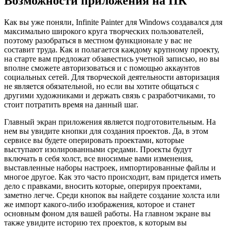
Возможности приложения на ПК
Как вы уже поняли, Infinite Painter для Windows создавался для
максимально широкого круга творческих пользователей,
поэтому разобраться в местном функционале у вас не
составит труда. Как и полагается каждому крупному проекту,
на старте вам предложат обзавестись учетной записью, но вы
вполне сможете авторизоваться и с помощью аккаунтов
социальных сетей. Для творческой деятельности авторизация
не является обязательной, но если вы хотите общаться с
другими художниками и держать связь с разработчиками, то
стоит потратить время на данный шаг.
Главный экран приложения является подготовительным. На
нем вы увидите кнопки для создания проектов. Да, в этом
сервисе вы будете оперировать проектами, которые
выступают изолированными средами. Проекты будут
включать в себя холст, все вносимые вами изменения,
выставленные наборы настроек, импортированные файлы и
многое другое. Как это часто происходит, вам придется иметь
дело с правками, вносить которые, оперируя проектами,
заметно легче. Среди кнопок вы найдете создание холста или
же импорт какого-либо изображения, которое и станет
основным фоном для вашей работы. На главном экране вы
также увидите историю тех проектов, к которым вы