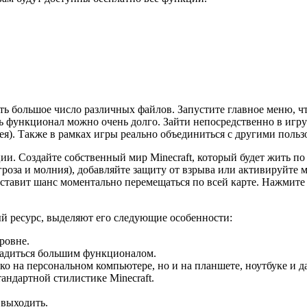
вать большое число различных файлов. Запустите главное меню, 
ь функционал можно очень долго. Зайти непосредственно в игру 
я). Также в рамках игры реально объединиться с другими польз
и. Создайте собственный мир Minecraft, который будет жить п
гроза и молния), добавляйте защиту от взрыва или активируйте 
ставит шанс моментально перемещаться по всей карте. Нажмите в
ый ресурс, выделяют его следующие особенности:
ровне.
ладиться большим функционалом.
ко на персональном компьютере, но и на планшете, ноутбуке и д
андартной стилистике Minecraft.
 выходить.