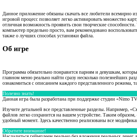
Данное приложение обязаны скачать все любители всемирно из
игровой процесс позволяет легко активировать множество карт
отличная возможность проявить свои творческие способности. То
компьютер предельно просто, вам рекомендовано воспользовать
также о лучших способах установки файла.
Об игре
Программа обязательно понравится парням и девушкам, которы
главном меню реально найти сразу несколько полезнейших раз
ознакомиться с описанием каждого представленного режима, т
Полезно знать!
Данная игра была разработана при поддержке студии «Nimo TV
Изучите детальней все представленные разделы. Например, «С
файлов легко сохранится на вашем устройстве. Таким образом
удобный момент. Здесь качественно реализованы все модифик
Обратите внимание!
Насладиться геймплеем реально без вложения реальных денег, 