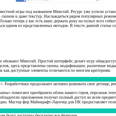
вестной игры под названием Minecraft. Ресурс уже успели уста
, скинов и даже текстур. Наслаждаться рядом популярных режим
лько теперь у вас есть шанс держать руку на пульсе всех событий
ся одним из представленных методов. В тексте данной статьи с
е обожают Minecraft. Простой интерфейс делает игру общедосту
делов, здесь представлены скины, модификации, различные виды
ак как доступные элементы отличаются по многим критериям.
». Разработчики продолжают активно развивать свое детище, р
кины» помогают преобразить облик вашего героя, персонаж теп
, обладатели приложения получат полный доступ ко всем предм
ации. Мастер фор Майнкрафт-Лаунчер для ПК предоставляет пол
вам будут доступны бесплатно все функции.