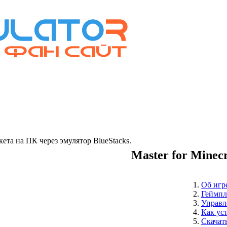
та на ПК через эмулятор BlueStacks.
Master for Minec
Об игр
Геймпл
Управл
Как ус
Скачат