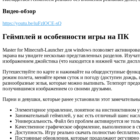
Видео-обзор
https://youtu.be/iuFzlOCE-sQ
Геймплей и особенности игры на ПК
Master for Minecraft-Launcher для windows позволяет активиро
экрана вы увидите несколько представленных разделов. Изучат
изображением джойстика (что находится в нижней части диспле
Путешествуйте по карте и нажимайте на общедоступные функци
режим полета, меняйте время суток и погоду (доступен дождь, 
разнообразные зелья, которые можно выпивать. Телепорт предо
получившимся изображением со своими друзьями.
Парни и девушки, которые ранее установили этот замечательн
Элементарное управление, понятное на инстинктивном у
Занимательный геймплей, у вас есть отличный шанс нас
Универсальность. Файл без проблем активируется не толь
Качественное графическое оформление, выполненное в ст
Доступность. Игру реально скачать полностью бесплатно.
Постоянные обновления, которые продолжают регулярно