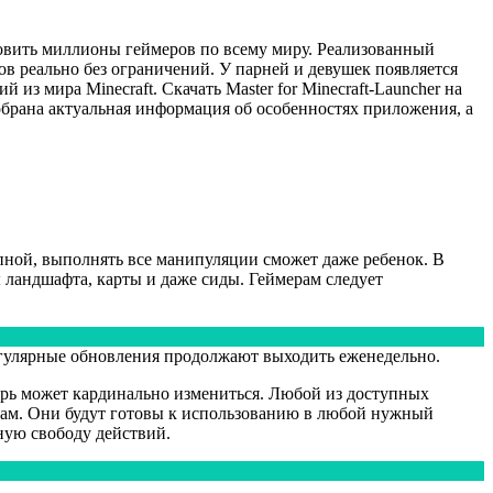
новить миллионы геймеров по всему миру. Реализованный
ов реально без ограничений. У парней и девушек появляется
 из мира Minecraft. Скачать Master for Minecraft-Launcher на
обрана актуальная информация об особенностях приложения, а
пной, выполнять все манипуляции сможет даже ребенок. В
 ландшафта, карты и даже сиды. Геймерам следует
егулярные обновления продолжают выходить еженедельно.
ерь может кардинально измениться. Любой из доступных
етам. Они будут готовы к использованию в любой нужный
ную свободу действий.