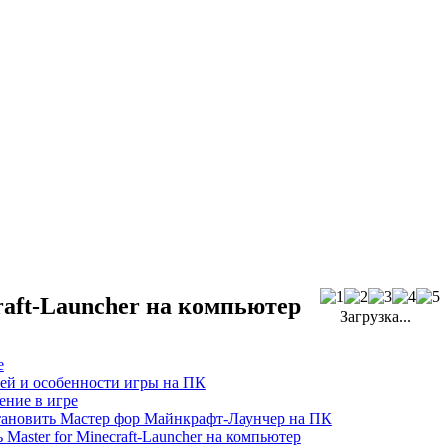
raft-Launcher на компьютер
Загрузка...
е
ей и особенности игры на ПК
ение в игре
тановить
Мастер фор Майнкрафт-Лаунчер
на ПК
ь
Master for Minecraft-Launcher
на компьютер