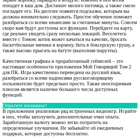
попадет в ваш дом. Достаньте милого питомца, а также смело
погладьте его. На дисплее появятся подсказки, которым вы
должны внимательно следовать. Простое обучение поможет
разобраться со всеми нюансами за считанные минуты. Совсем
скоро вам будут доступны все функции. Перейдите на карту,
где реально увидеть сразу несколько локаций. Веселитесь
вместе с Томом: котик может качаться на качелях, бросать
баскетбольные мячики в корзину, бить в боксерскую грушу, а
также высоко прыгать на батуте (выполняя пируэты).
Качественная графика и проработанный геймплей – это
настоящие особенности приложения Мой Говорящий Том 2
для ПК. Игра качественно переведена на русский язык,
разобраться со всеми надписями русскоговорящему
пользователю будет предельно просто. Также неоспоримым
плюсом является наличие большого числа доступных
функций.
Обратите внимание!
В приложении реализован ряд встроенных видеоигр. Играйте
в них, чтобы заполучить дополнительные очки опыта.
Заработанную валюту можно легко потратить на
определенные улучшения. Не забывайте об ежедневных
подарках, которые доступны бесплатно.