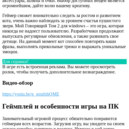
аксессуары, шляпы и очки. Выбор доступных вещей является
огромнейшим, дайте волю вашему креативу.
Геймер сможет внимательно следить за ростом и развитием
кота, очень важно наблюдать за уровнем счастья пушистого
зверя. Мой Говорящий Том 2 для windows – это игра, которая
никогда не надоест пользователю. Разработчики продолжают
выпускать регулярные обновления, а также развивать свое
детище. На данный момент кот способен повторять ваши
фразы, выполнять прикольные трюки и выражать уникальные
эмоции.
Для справки!
В игре есть встроенная реклама. Вы можете просмотреть
ролик, чтобы получить дополнительное вознаграждение.
Видео-обзор
https://youtu.be/g_gqufnhOME
Геймплей и особенности игры на ПК
Занимательный игровой процесс обязательно понравится
геймерам всех возрастов. Загрузив игру, вы увидите на своем
экране коробку, парящую в воздухе. Именно в ней котик