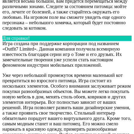
является весьма большой, вам придется перемещаться между
различными зонами. Следите за состоянием питомца: мойте
его, лечите от болезней, а также старайтесь окружать его
любовью. На игровом поле вы сможете увидеть еще одного
персонажа – небольшого хомячка, который будет постоянно
следовать за котиком.
Для справки!
Игра создана при поддержке корпорации под названием
«Outfit7 Limited». Данная компания получила всемирную
известность благодаря серии игр о Томе и его друзьях. Их
замечательные творения уже успели стать настоящим
феноменом индустрии мобильных приложений.
Уже через небольшой промежуток времени маленький кот
превратиться во взрослого питомца. Игра состоит из
нескольких элементов. Особого внимания заслуживает режим
покупки разнообразных объектов. Вы можете легко покупать
новую мебель в дом, менять стиль обоев, ковриков и других
элементов интерьера. Все полностью зависит от ваших
решений. Игра позволяет развить ваши дизайнерские умения,
а также проявить свое творчество. Стильный интерьер
обязательно порадует вашего виртуального друга. Кроме того,
самым модным станет и ваш питомец. Его можно смело
наряжать в красивую одежду, примерять разнообразные