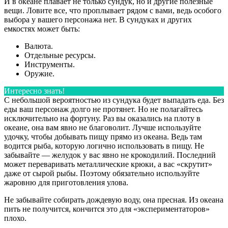
И в океане плавает не только сундук, но и другие полезные
вещи. Ловите все, что проплывает рядом с вами, ведь особого
выбора у вашего персонажа нет. В сундуках и других
емкостях может быть:
Валюта.
Отдельные ресурсы.
Инструменты.
Оружие.
Интересно знать!
С небольшой вероятностью из сундука будет выпадать еда. Без
еды ваш персонаж долго не протянет. Но не полагайтесь
исключительно на фортуну. Раз вы оказались на плоту в
океане, она вам явно не благоволит. Лучше используйте
удочку, чтобы добывать пищу прямо из океана. Ведь там
водится рыба, которую логично использовать в пищу. Не
забывайте — желудок у вас явно не крокодилий. Последний
может переваривать металлические крюки, а вас «скрутит»
даже от сырой рыбы. Поэтому обязательно используйте
жаровню для приготовления улова.
Не забывайте собирать дождевую воду, она пресная. Из океана
пить не получится, кончится это для «экспериментаторов»
плохо.