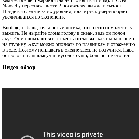
вами есть еще и жаровня (на ней готовится пища). В Ocean
Nomad у персонажа всего 2 показателя, жажда и сытость.
Придется следить за их уровнем, иначе риск умереть будет
увеличиваться по экспоненте.
Вообще, наблюдательность и логика, это то что поможет вам
выжить. Не ныряйте сломя голову в океан, ведь он полон
акул. Они попытаются вас съесть тотчас же, как вы занырнете
на глубину. Акул можно опознать по плавникам и отражению
в воде. Поэтому поплавать в океане здесь не получится. Пара
островов и ваш плавучий кусочек суши, больше ничего нет.
Видео-обзор