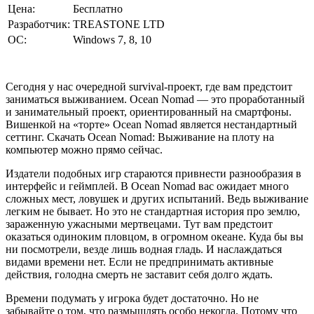
Цена:
Бесплатно
Разработчик:
TREASTONE LTD
ОС:
Windows 7, 8, 10
Сегодня у нас очередной survival-проект, где вам предстоит
заниматься выживанием. Ocean Nomad — это проработанный
и занимательный проект, ориентированный на смартфоны.
Вишенкой на «торте» Ocean Nomad является нестандартный
сеттинг. Скачать Ocean Nomad: Выживание на плоту на
компьютер можно прямо сейчас.
Издатели подобных игр стараются привнести разнообразия в
интерфейс и геймплей. В Ocean Nomad вас ожидает много
сложных мест, ловушек и других испытаний. Ведь выживание
легким не бывает. Но это не стандартная история про землю,
зараженную ужасными мертвецами. Тут вам предстоит
оказаться одиноким пловцом, в огромном океане. Куда бы вы
ни посмотрели, везде лишь водная гладь. И наслаждаться
видами времени нет. Если не предпринимать активные
действия, голодна смерть не заставит себя долго ждать.
Времени подумать у игрока будет достаточно. Но не
забывайте о том, что размышлять особо некогда. Потому что