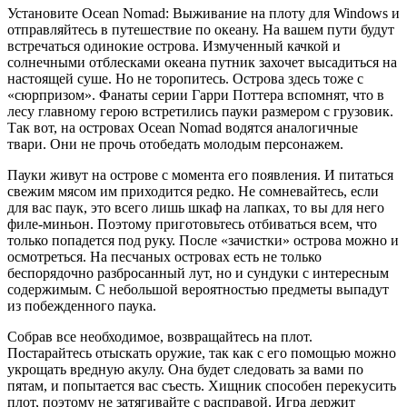
Установите Ocean Nomad: Выживание на плоту для Windows и
отправляйтесь в путешествие по океану. На вашем пути будут
встречаться одинокие острова. Измученный качкой и
солнечными отблесками океана путник захочет высадиться на
настоящей суше. Но не торопитесь. Острова здесь тоже с
«сюрпризом». Фанаты серии Гарри Поттера вспомнят, что в
лесу главному герою встретились пауки размером с грузовик.
Так вот, на островах Ocean Nomad водятся аналогичные
твари. Они не прочь отобедать молодым персонажем.
Пауки живут на острове с момента его появления. И питаться
свежим мясом им приходится редко. Не сомневайтесь, если
для вас паук, это всего лишь шкаф на лапках, то вы для него
филе-миньон. Поэтому приготовьтесь отбиваться всем, что
только попадется под руку. После «зачистки» острова можно и
осмотреться. На песчаных островах есть не только
беспорядочно разбросанный лут, но и сундуки с интересным
содержимым. С небольшой вероятностью предметы выпадут
из побежденного паука.
Собрав все необходимое, возвращайтесь на плот.
Постарайтесь отыскать оружие, так как с его помощью можно
укрощать вредную акулу. Она будет следовать за вами по
пятам, и попытается вас съесть. Хищник способен перекусить
плот, поэтому не затягивайте с расправой. Игра держит