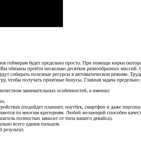
ов геймерам будет предельно просто. При помощи кирки (котор
Вы обязаны пройти несколько десятков разнообразных миссий. С
будут собирать полезные ресурсы в автоматическом режиме. Тру
ру, чтобы получать приятные бонусы. Главная задача предельно 
оличеством занимательных особенностей, а именно:
но.
ройствах (подойдет планшет, ноутбук, смартфон и даже персона
ичаются по многим критериям. Любой желающий способен качест
затель полностью зависит от типа вашего девайса).
льно всего одним пальцем.
 результат.