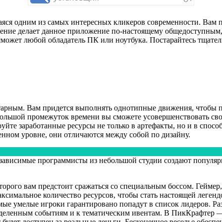
ющаяся одним из самых интересных кликеров современности. Вам 
ение делает данное приложение по-настоящему общедоступным, 
р сможет любой обладатель ПК или ноутбука. Постарайтесь тщате
тарным. Вам придется выполнять однотипные движения, чтобы п
ебольшой промежуток времени вы сможете усовершенствовать сво
руйте заработанные ресурсы не только в артефакты, но и в спос
венном уровне, они отличаются между собой по дизайну.
зависимые программисты из небольшой студии создают популярн
орого вам предстоит сражаться со специальным боссом. Геймер,
аксимальное количество ресурсов, чтобы стать настоящей леген
мые умелые игроки гарантировано попадут в список лидеров. Р
деленным событиям и к тематическим ивентам. В ПикКрафтер —
удет доступен за реальные деньги. Бесконечное веселье обеспе