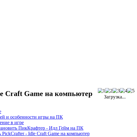
le Craft Game на компьютер
Загрузка...
е
ей и особенности игры на ПК
ение в игре
тановить
ПикКрафтер - Идл Гейм
на ПК
 PickCrafter - Idle Craft Game на компьютер