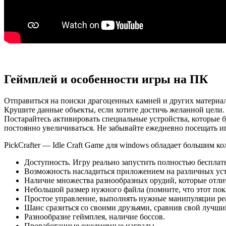
Геймплей и особенности игры на ПК
Отправиться на поиски драгоценных камней и других материал
Крушите данные объекты, если хотите достичь желанной цели. 
Постарайтесь активировать специальные устройства, которые 
постоянно увеличиваться. Не забывайте ежедневно посещать иг
PickCrafter — Idle Craft Game для windows обладает большим к
Доступность. Игру реально запустить полностью бесплат
Возможность насладиться приложением на различных уст
Наличие множества разнообразных орудий, которые отл
Небольшой размер нужного файла (помните, что этот пока
Простое управление, выполнять нужные манипуляции реа
Шанс сразиться со своими друзьями, сравнив свой лучший
Разнообразие геймплея, наличие боссов.
Проработанные ежедневные награды.