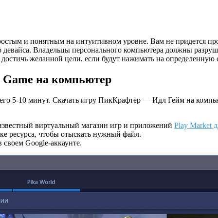
простым и понятным на интуитивном уровне. Вам не придется пр
го девайса. Владельцы персонального компьютера должны разру
остичь желанной цели, если будут нажимать на определенную о
ft Game на компьютер
его 5-10 минут. Скачать игру ПикКрафтер — Идл Гейм на компью
 известный виртуальный магазин игр и приложений
Play Market 
оке ресурса, чтобы отыскать нужный файл.
 своем Google-аккаунте.