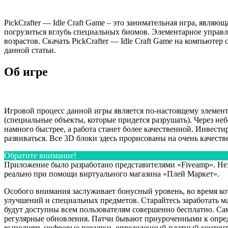
PickCrafter — Idle Craft Game – это занимательная игра, явля
погрузиться вглубь специальных биомов. Элементарное управл
возрастов. Скачать PickCrafter — Idle Craft Game на компьюте
данной статьи.
Об игре
Игровой процесс данной игры является по-настоящему элемен
(специальные объекты, которые придется разрушать). Через н
намного быстрее, а работа станет более качественной. Инвести
развиваться. Все 3D блоки здесь прорисованы на очень качест
Обратите внимание!
Приложение было разработано представителями «Fiveamp». Не
реально при помощи виртуального магазина «Плей Маркет».
Особого внимания заслуживает бонусный уровень, во время кот
улучшений и специальных предметов. Старайтесь заработать м
будут доступны всем пользователям совершенно бесплатно. Са
регулярные обновления. Патчи бывают приуроченными к опре
выполнять цифровые покупки, определенный платный контент б