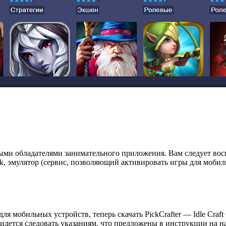
ыми обладателями занимательного приложения. Вам следует вос
pk, эмулятор (сервис, позволяющий активировать игры для мобил
ля мобильных устройств, теперь скачать PickCrafter — Idle Cra
идется следовать указаниям, что предложены в инструкции на н