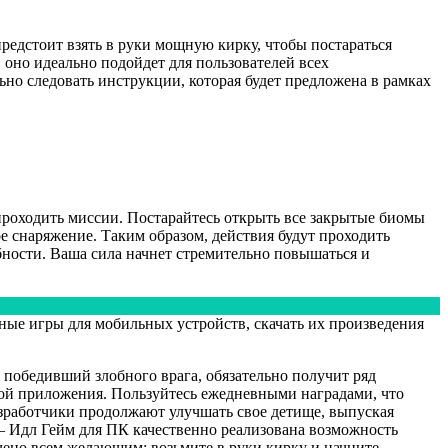
предстоит взять в руки мощную кирку, чтобы постараться
оно идеально подойдет для пользователей всех
льно следовать инструкции, которая будет предложена в рамках
роходить миссии. Постарайтесь открыть все закрытые биомы
е снаряжение. Таким образом, действия будут проходить
обности. Ваша сила начнет стремительно повышаться и
ые игры для мобильных устройств, скачать их произведения
 победивший злобного врага, обязательно получит ряд
дой приложения. Пользуйтесь ежедневными наградами, что
азработчики продолжают улучшать свое детище, выпуская
 Идл Гейм для ПК качественно реализована возможность
чено всем желающим: возьмите в руки кирку и начните