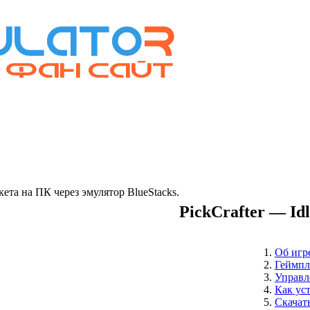
та на ПК через эмулятор BlueStacks.
PickCrafter — Id
Об игр
Геймпл
Управл
Как ус
Скачать