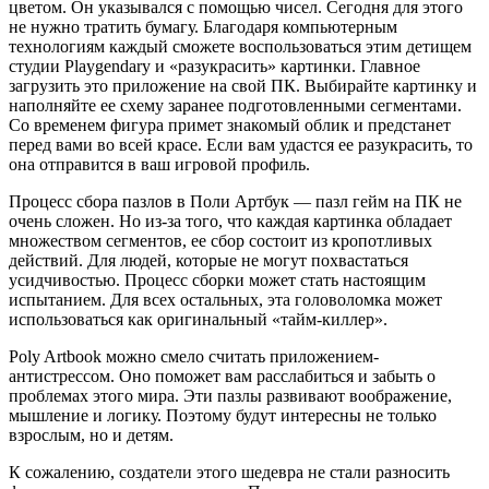
цветом. Он указывался с помощью чисел. Сегодня для этого
не нужно тратить бумагу. Благодаря компьютерным
технологиям каждый сможете воспользоваться этим детищем
студии Playgendary и «разукрасить» картинки. Главное
загрузить это приложение на свой ПК. Выбирайте картинку и
наполняйте ее схему заранее подготовленными сегментами.
Со временем фигура примет знакомый облик и предстанет
перед вами во всей красе. Если вам удастся ее разукрасить, то
она отправится в ваш игровой профиль.
Процесс сбора пазлов в Поли Артбук — пазл гейм на ПК не
очень сложен. Но из-за того, что каждая картинка обладает
множеством сегментов, ее сбор состоит из кропотливых
действий. Для людей, которые не могут похвастаться
усидчивостью. Процесс сборки может стать настоящим
испытанием. Для всех остальных, эта головоломка может
использоваться как оригинальный «тайм-киллер».
Poly Artbook можно смело считать приложением-
антистрессом. Оно поможет вам расслабиться и забыть о
проблемах этого мира. Эти пазлы развивают воображение,
мышление и логику. Поэтому будут интересны не только
взрослым, но и детям.
К сожалению, создатели этого шедевра не стали разносить