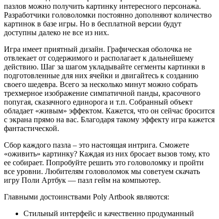
пазлов можно получить картинку интересного персонажа.
Разработчики головоломки постоянно дополняют количество
картинок в базе игры. Но в бесплатной версии будут
доступны далеко не все из них.
Игра имеет приятный дизайн. Графическая оболочка не
отвлекает от содержимого и располагает к дальнейшему
действию. Шаг за шагом укладывайте сегменты картинки в
подготовленные для них ячейки и двигайтесь к созданию
своего шедевра. Всего за несколько минут можно собрать
трехмерное изображение симпатичной панды, красочного
попугая, сказачного единорога и т.п. Собранный объект
обладает «живым» эффектом. Кажется, что он сейчас бросится
с экрана прямо на вас. Благодаря такому эффекту игра кажется
фантастической.
Сбор каждого пазла – это настоящая интрига. Сможете
«оживить» картинку? Каждая из них бросает вызов тому, кто
ее собирает. Попробуйте решить это головоломку и пройти
все уровни. Любителям головоломок мы советуем скачать
игру Поли Артбук — пазл гейм на компьютер.
Главными достоинствами Poly Artbook являются:
Стильный интерфейс и качественно продуманный