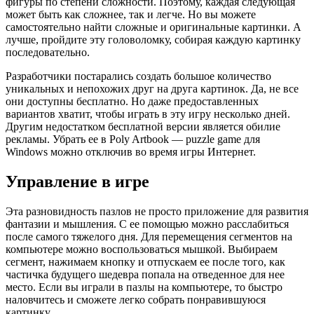
фигуры по степени сложности. Поэтому, каждая следующая
может быть как сложнее, так и легче. Но вы можете
самостоятельно найти сложные и оригинальные картинки. А
лучше, пройдите эту головоломку, собирая каждую картинку
последовательно.
Разработчики постарались создать большое количество
уникальных и непохожих друг на друга картинок. Да, не все
они доступны бесплатно. Но даже предоставленных
вариантов хватит, чтобы играть в эту игру несколько дней.
Другим недостатком бесплатной версии является обилие
рекламы. Убрать ее в Poly Artbook — puzzle game для
Windows можно отключив во время игры Интернет.
Управление в игре
Эта разновидность пазлов не просто приложение для развития
фантазии и мышления. С ее помощью можно расслабиться
после самого тяжелого дня. Для перемещения сегментов на
компьютере можно воспользоваться мышкой. Выбираем
сегмент, нажимаем кнопку и отпускаем ее после того, как
частичка будущего шедевра попала на отведенное для нее
место. Если вы играли в пазлы на компьютере, то быстро
наловчитесь и сможете легко собрать понравившуюся
картинку.