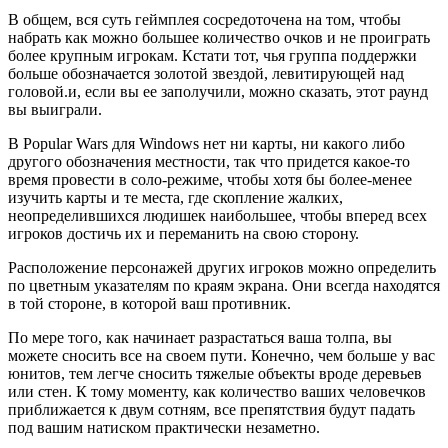
В общем, вся суть геймплея сосредоточена на том, чтобы
набрать как можно большее количество очков и не проиграть
более крупным игрокам. Кстати тот, чья группа поддержки
больше обозначается золотой звездой, левитирующей над
головой.и, если вы ее заполучили, можно сказать, этот раунд
вы выиграли.
В Popular Wars для Windows нет ни карты, ни какого либо
другого обозначения местности, так что придется какое-то
время провести в соло-режиме, чтобы хотя бы более-менее
изучить карты и те места, где скопление жалких,
неопределившихся людишек наибольшее, чтобы вперед всех
игроков достичь их и переманить на свою сторону.
Расположение персонажей других игроков можно определить
по цветным указателям по краям экрана. Они всегда находятся
в той стороне, в которой ваш противник.
По мере того, как начинает разрастаться ваша толпа, вы
можете сносить все на своем пути. Конечно, чем больше у вас
юнитов, тем легче сносить тяжелые объекты вроде деревьев
или стен. К тому моменту, как количество ваших человечков
приближается к двум сотням, все препятствия будут падать
под вашим натиском практически незаметно.