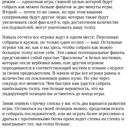
режим — одиночная игра, главной целью которой будет
собрать как можно больше фанатов за две минуты игры.
Второй — почти то же самое, но при этом вашими
соперниками будут другие люди, которые также будут
увеличивать свой фан-клуб и, при достаточном количестве
последователей, могут уничтожить вашу толпу.
Начала отсчета все игроки ждут в одном месте. Персонажи
собраны в кружок, но только один из них — ваш. Остальные
игроки так же, как и вы здесь, чтобы собрать как можно
большую толпу возле себя. Эти самые потенциальные фанаты
представляют собой простые “фасолины” в белых костюмах,
которые после вербовки вами, или другим игроком
переодеваются в соответствующий костюм и отныне следуют
за своим предводителем. В начале игры все игроки равны и
количество их поклонников равно нулю. Но уже через
секунду все меняется. Чем быстрее вам удастся собрать
наибольшую толпу, тем больше вероятность, что на
лидирующей позиции вы останетесь до конца игры.
Заняв первую строчку списка у вас есть два варианта развития
игры. Оставаться на своей позиции можно, продолжая искать
и собирать последователей, или же играть более агрессивно и
драться с противниками битва происходит стенка на стенку и
выигрывает тот, чья толпа больше.