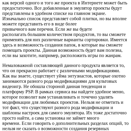
как версий одного и того же проекта в Интернете может быть
предостаточно. Все добавленные в эмулятор проекты будут
представлены в удобном списке на главном экране.
Изначально список представляет собой плитки, но вы вполне
можете представить его в виде более
привычного вам перечня. Если же вы будете
располагать большим количеством продуктов, то вы сможете
применять для них различные варианты сортировки. Имеется
здесь и возможность создания папок, в которые вы сможете
помещать проекты. Данная возможность будет вам полезна,
если вы захотите, например, расположить игры по жанрам.
Немаловажной составляющей данного продукта является то,
что он прекрасно работает с различными модификациями.
Как вы знаете, существует уйма энтузиастов, которые охотно
занимаются разного рода модификациями для культовых
видеоигр. Не обошла стороной данная тенденция и
платформу PSP. В рамках сервиса вы найдете удобное меню,
которое позволит вам устанавливать и точечно удалять
модификации для любимых проектов. Нельзя не отметить и
тот факт, что существуют разного рода модификации и
шаблоны настроек для самого эмулятора. Их тоже достаточно
просто найти, а сама установка не займет много
времени. Если говорить о дополнительных разделах опций, то
нельзя не сказать о возможности создания резервных