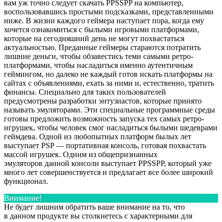
вам уж точно следует скачать PPSSPP на компьютер,
воспользовавшись простыми подсказками, представленными
ниже. В жизни каждого геймера наступает пора, когда ему
хочется ознакомиться с былыми игровыми платформами,
которые на сегодняшний день не могут похвастаться
актуальностью. Преданные геймеры стараются потратить
лишние деньги, чтобы обзавестись теми самыми ретро-
платформами, чтобы насладиться именно аутентичным
геймингом, но далеко не каждый готов искать платформы на
сайтах с объявлениями, ехать за ними и, естественно, тратить
финансы. Специально для таких пользователей
предусмотрены разработки энтузиастов, которые принято
называть эмуляторами. Эти специальные программные среды
готовы предложить возможность запуска тех самых ретро-
игрушек, чтобы человек смог насладиться былыми шедеврами
геймдева. Одной из любопытных платформ былых лет
выступает PSP — портативная консоль, готовая похвастать
массой игрушек. Одним из общепризнанных
эмуляторов данной консоли выступает PPSSPP, который уже
много лет совершенствуется и предлагает все более широкий
функционал.
Внимание!
Не будет лишним обратить ваше внимание на то, что
в данном продукте вы столкнетесь с характерными для