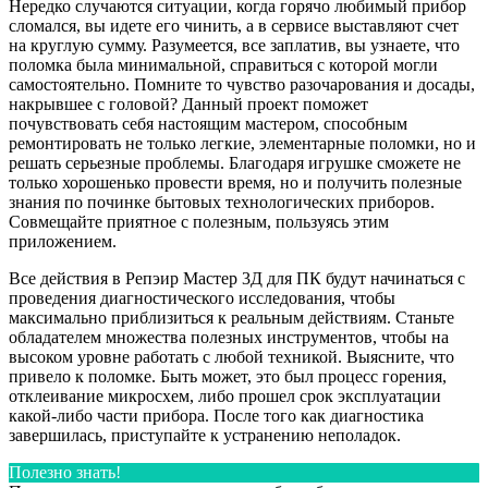
Нередко случаются ситуации, когда горячо любимый прибор
сломался, вы идете его чинить, а в сервисе выставляют счет
на круглую сумму. Разумеется, все заплатив, вы узнаете, что
поломка была минимальной, справиться с которой могли
самостоятельно. Помните то чувство разочарования и досады,
накрывшее с головой? Данный проект поможет
почувствовать себя настоящим мастером, способным
ремонтировать не только легкие, элементарные поломки, но и
решать серьезные проблемы. Благодаря игрушке сможете не
только хорошенько провести время, но и получить полезные
знания по починке бытовых технологических приборов.
Совмещайте приятное с полезным, пользуясь этим
приложением.
Все действия в Репэир Мастер 3Д для ПК будут начинаться с
проведения диагностического исследования, чтобы
максимально приблизиться к реальным действиям. Станьте
обладателем множества полезных инструментов, чтобы на
высоком уровне работать с любой техникой. Выясните, что
привело к поломке. Быть может, это был процесс горения,
отклеивание микросхем, либо прошел срок эксплуатации
какой-либо части прибора. После того как диагностика
завершилась, приступайте к устранению неполадок.
Полезно знать!