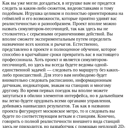
Как вы уже могли догадаться, в игрушке вам не придется
следить за каким-либо сюжетом, видеовставками и тому
подобным. Игрушка целиком и полностью ориентирована на
геймплей и его возможности, которые приятно удивят вас
реалистичностью и разнообразием. Проект вполне можно
назвать симулятором-песочницей, так как здесь вы не
столкнетесь с серьезными ограничениями действий. Вы
вполне сможете экспериментальным путем определить
назначение всех кнопок и рычагов. Естественно,
представлено в проекте и полноценное обучение, которое
способно в кратчайшие сроки превратить вас в настоящего
профессионала. Хоть проект и является симулятором-
песочницей, но здесь вы всегда будете ведомы одной-
единственной задачей — следовать по маршруту без каких-
либо происшествий. Для этого вам необходимо будет
внимательно следовать расписанию, информационным
датчикам, индикаторам, знакам на станциях и многому
другому. Во время первых поездок вы вполне можете
запутаться в обилии элементов интерфейса, но в дальнейшем
вы легко будете орудовать всеми органами управления,
добиваясь наивысших результатов. Так как в названии
проекта фигурирует московское метро, то и следовать вы
будете по соответствующим веткам и станциям. Конечно,
говорить о полной реалистичности внешнего вида станций
здесь не приходится, но разработчик с помощью неплохой 2D-