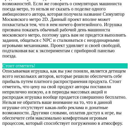
возможностей. Если же говорить о симуляторах машиниста
поезда метро, то нельзя не сказать о поделке одного
амбициозного автора, которая получила название Симулятор
Московского метро 2D. Данный проект вполне может
похвастаться тем, что в нем ничего фэнтезийного. Игрушка
призвана показать обычный рабочий день машиниста
московского метро, поэтому здесь вам не придется выполнять
задания, общаться с NPC и сталкиваться с неординарными
игровыми механиками. Проект удивляет и своей свободой,
подталкивая вас к экспериментам с приборной панелью
поезда.
Стоит отметить!
Описываемая игрушка, как вы уже поняли, является детищем
всего нескольких авторов, которые решили обеспечить себе
прибыль путем платного распространения продукта. Стоит
отметить, что цену на свой продукт авторы поставили
неприлично низкую, а в периоды массовых акций и
распродаж игрушка вообще продается совершенно бесплатно.
Нельзя не обратить ваше внимание на то, что в данной
игрушке отсутствует какая-либо реклама и донатные
возможности. Другими словами, оплатив доступ к игре, вы
обеспечите себя максимально комфортным игровым
процессом, который способствует погружению в атмосферу.