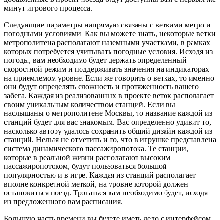
минут игрового процесса.
Следующие параметры напрямую связаны с ветками метро и
погодными условиями. Как вы можете знать, некоторые ветки
метрополитена располагают наземными участками, в рамках
которых потребуется учитывать погодные условия. Исходя из
погоды, вам необходимо будет держать определенный
скоростной режим и поддерживать значения на индикаторах
на приемлемом уровне. Если же говорить о ветках, то именно
они будут определять сложность и протяженность вашего
забега. Каждая из реализованных в проекте веток располагает
своим уникальным количеством станций. Если вы
наслышаны о метрополитене Москвы, то название каждой из
станций будет для вас знакомым. Вас определенно удивит то,
насколько автору удалось сохранить общий дизайн каждой из
станций. Нельзя не отметить и то, что в игрушке представлена
система динамического пассажиропотока. Те станции,
которые в реальной жизни располагают высоким
пассажиропотоком, будут пользоваться большой
популярностью и в игре. Каждая из станций располагает
вполне конкретной меткой, на уровне которой должен
остановиться поезд. Трогаться вам необходимо будет, исходя
из предложенного вам расписания.
Большую часть времени вы будете иметь дело с интерфейсом,