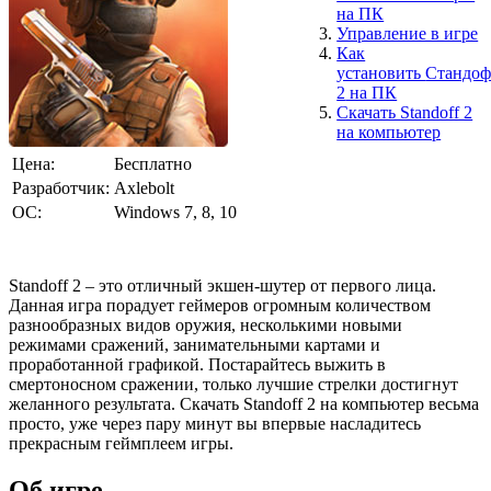
на ПК
Управление в игре
Как
установить
Стандо
2
на ПК
Скачать Standoff 2
на компьютер
Цена:
Бесплатно
Разработчик:
Axlebolt
ОС:
Windows 7, 8, 10
Standoff 2 – это отличный экшен-шутер от первого лица.
Данная игра порадует геймеров огромным количеством
разнообразных видов оружия, несколькими новыми
режимами сражений, занимательными картами и
проработанной графикой. Постарайтесь выжить в
смертоносном сражении, только лучшие стрелки достигнут
желанного результата. Скачать Standoff 2 на компьютер весьма
просто, уже через пару минут вы впервые насладитесь
прекрасным геймплеем игры.
Об игре