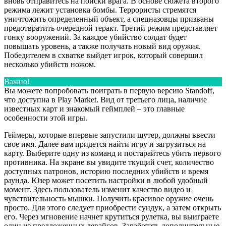
вновь отправитесь на поиски врага. В основе сюжета второго
режима лежит установка бомбы. Террористы стремятся
уничтожить определенный объект, а спецназовцы призваны
предотвратить очередной теракт. Третий режим представляет
гонку вооружений. За каждое убийство солдат будет
повышать уровень, а также получать новый вид оружия.
Победителем в схватке выйдет игрок, который совершил
несколько убийств ножом.
Важно!
Вы можете попробовать поиграть в первую версию Standoff,
что доступна в Play Market. Вид от третьего лица, наличие
известных карт и знакомый геймплей – это главные
особенности этой игры.
Геймеры, которые впервые запустили шутер, должны ввести
свое имя. Далее вам придется найти игру и загрузиться на
карту. Выберите одну из команд и постарайтесь убить первого
противника. На экране вы увидите ткущий счет, количество
доступных патронов, историю последних убийств и время
раунда. Юзер может посетить настройки в любой удобный
момент. Здесь пользователь изменит качество видео и
чувствительность мышки. Получить красивое оружие очень
просто. Для этого следует приобрести сундук, а затем открыть
его. Через мгновение начнет крутиться рулетка, вы выиграете
один из предложенных девайсов. Заработать дополнительные