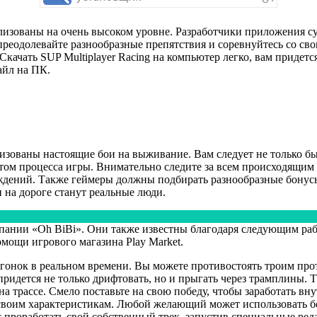
реализованы на очень высоком уровне. Разработчики приложения
преодолевайте разнообразные препятствия и соревнуйтесь со св
качать SUP Multiplayer Racing на компьютер легко, вам придетс
айл на ПК.
лизованы настоящие бои на выживание. Вам следует не только бы
м процесса игры. Внимательно следите за всем происходящим на
дений. Также геймеры должны подбирать разнообразные бонусы
 на дороге станут реальные люди.
пании «Oh BiBi». Они также известны благодаря следующим работ
омощи игрового магазина Play Market.
гонок в реальном времени. Вы можете противостоять троим про
ридется не только дрифтовать, но и прыгать через трамплины. Т
а трассе. Смело поставьте на свою победу, чтобы заработать в
 своим характеристикам. Любой желающий может использовать б
с проработать свой собственный трек, запустив специальные ред