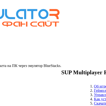
та на ПК через эмулятор BlueStacks.
SUP Multiplayer 
Об игр
Геймпл
Управл
Как ус
Скачать