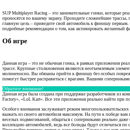
SUP Multiplayer Racing – это занимательные гонки, которые 
проносятся по вашему экрану. Проходите сложнейшие трассы, 
главную цель – приведите свой автомобиль к финишу первым. С
подробные рекомендации о том, как активировать желанный ф
Об игре
Данная игра – это не обычная гонка, в рамках приложения реа
трассе. Крупные столкновения являются неотъемлемым элементо
молниеносно. Вы обязаны прийти к финишу без особых повреж
помогут быстрее расправиться с врагами. Вашими соперниками
Обратите внимание!
Данная игра была создана при поддержке разработчиков из ком
Factory», «LoL Kart». Все эти приложения реально найти при п
Особого внимания заслуживает режим многопользовательских 
выжать из своего автомобиля максимум. На пути к победе вам п
веселых подмигиваний, общаться с соперниками реально даже н
коллекцию автомобилей, ведь все болиды будут отличаться по
Прокачайте тормоза, мотор и даже шины. Также у вас есть шан