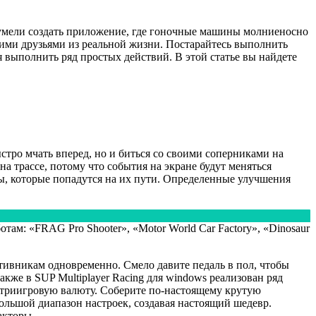
 сумели создать приложение, где гоночные машины молниеносно
оими друзьями из реальной жизни. Постарайтесь выполнить
я выполнить ряд простых действий. В этой статье вы найдете
стро мчать вперед, но и биться со своими соперниками на
 трассе, потому что события на экране будут меняться
, которые попадутся на их пути. Определенные улучшения
ам: «FRAG Pro Shooter», «Motor World Car Factory», «Dinosaur
тивникам одновременно. Смело давите педаль в пол, чтобы
акже в SUP Multiplayer Racing для windows реализован ряд
нутриигровую валюту. Соберите по-настоящему крутую
ольшой диапазон настроек, создавая настоящий шедевр.
акторы.