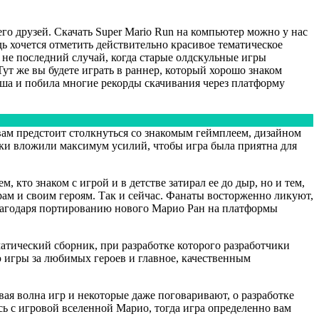
о друзей. Скачать Super Mario Run на компьютер можно у нас
дь хочется отметить действительно красивое тематическое
 не последний случай, когда старые олдскульные игры
ут же вы будете играть в раннер, который хорошо знаком
оша и побила многие рекорды скачивания через платформу
вам предстоит столкнуться со знакомым геймплеем, дизайном
ки вложили максимум усилий, чтобы игра была приятна для
 кто знаком с игрой и в детстве затирал ее до дыр, но и тем,
рам и своим героям. Так и сейчас. Фанаты восторженно ликуют,
лагодаря портированию нового Марио Ран на платформы
матический сборник, при разработке которого разработчики
 игры за любимых героев и главное, качественным
вая волна игр и некоторые даже поговаривают, о разработке
ь с игровой вселенной Марио, тогда игра определенно вам