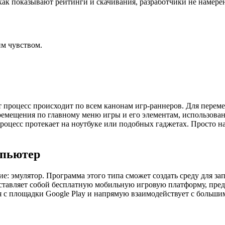
 как показывают рейтинги и скачивания, разработчики не намере
им чувством.
тот процесс происходит по всем канонам игр-раннеров. Для перем
емещения по главному меню игры и его элементам, использова
роцесс протекает на ноутбуке или подобных гаджетах. Просто 
мпьютер
е: эмулятор. Программа этого типа сможет создать среду для за
дставляет собой бесплатную мобильную игровую платформу, пре
с площадки Google Play и напрямую взаимодействует с большим