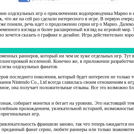
рии олдскульных игр о приключениях водопроводчика Марио и ег
к, что же на сей раз сделали интересного в игре. В первую очере
уже поняли, речь идет о продолжении серии игр о Марио. Далеко
менного взгляда и более расширенный взгляд на игровой мир. Т
 хочется сказать о графике и дизайне. Игра действительно хор
рменных раннеров, который ни чем не хуже отдельных игр. Тут 
ллонгировкой вселенной. Конечно же, в приложении разработчи
 слезы олдскульных фанатов.
в последнего поколения, который будет интересен не только тем,
пания Nintendo Co., Ltd всегда славилась своим отношениям к иг
вное, она получает положительные отзывы. Все это возможно б
сонаж, собирает монетки и бегает на уровнях. Это настоящий те
мплейным прохождением, увлекательной историей, возможностью
 оригинальных игр.
ривлекательность франшизи заново, так что теперь ожидается но
преданный фанат серии, любите раннеры или только знакомитес