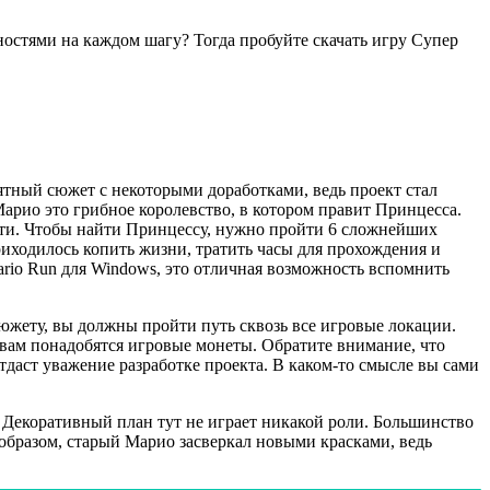
ностями на каждом шагу? Тогда пробуйте скачать игру Супер
иятный сюжет с некоторыми доработками, ведь проект стал
Марио это грибное королевство, в котором правит Принцесса.
асти. Чтобы найти Принцессу, нужно пройти 6 сложнейших
риходилось копить жизни, тратить часы для прохождения и
Mario Run для Windows, это отличная возможность вспомнить
южету, вы должны пройти путь сквозь все игровые локации.
 вам понадобятся игровые монеты. Обратите внимание, что
тдаст уважение разработке проекта. В каком-то смысле вы сами
. Декоративный план тут не играет никакой роли. Большинство
образом, старый Марио засверкал новыми красками, ведь