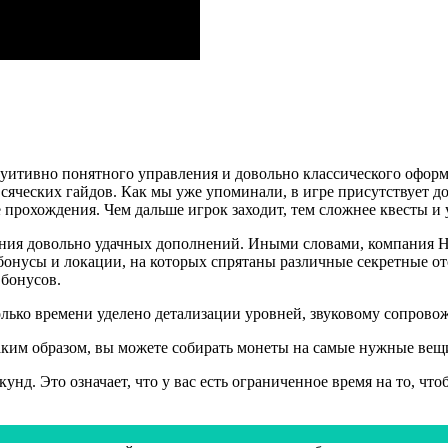
уитивно понятного управления и довольно классического оформл
сяческих гайдов. Как мы уже упоминали, в игре присутствует до
 прохождения. Чем дальше игрок заходит, тем сложнее квесты и 
ения довольно удачных дополнений. Иными словами, компания Нь
е бонусы и локации, на которых спрятаны различные секретные 
 бонусов.
олько времени уделено детализации уровней, звуковому сопрово
 Таким образом, вы можете собирать монеты на самые нужные ве
унд. Это означает, что у вас есть ограниченное время на то, чт