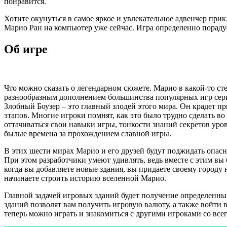
понравится.
Хотите окунуться в самое яркое и увлекательное адвенчер при
Марио Ран на компьютер уже сейчас. Игра определенно пораду
Об игре
Что можно сказать о легендарном сюжете. Марио в какой-то ст
разнообразным дополнением большинства популярных игр серии.
Злобный Боузер – это главный злодей этого мира. Он крадет п
этапов. Многие игроки помнят, как это было трудно сделать в
оттачиваться свои навыки игры, тонкости знаний секретов уров
былые времена за прохождением славной игры.
В этих шести мирах Марио и его друзей будут поджидать опасн
При этом разработчики умеют удивлять, ведь вместе с этим вы
когда вы добавляете новые здания, вы придаете своему городу
начинаете строить историю вселенной Марио.
Главной задачей игровых зданий будет получение определенны
зданий позволят вам получить игровую валюту, а также войти
теперь можно играть и знакомиться с другими игроками со всег