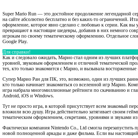
Super Mario Run — это достойное продолжение легендарной се
на сайте абсолютно бесплатно и без каких-то ограничений. Ита
оформление, которое явно сделано с любовью к серии. Как вы 
превращают в настоящие шедевры, добавив в них немного совре
игрокам по своему тематическому оформлению. Отдельное слово
Google Play.
Для справки!
Как и следовало ожидать, Марио стал одним из лучших платфо
уровней, звуковым оформлением и отличной тематической про
тех, кто только знакомится с Марио, и вызывала восторженные
Супер Марио Ран для ПК, это, возможно, один из лучших раннеро
кто только начинает знакомиться со вселенной игр Марио. Ком
игра набрала многомиллионные рейтинги по скачиванию и гла
A
ndroid, iOS и Windows.
Тут не просто игра, в которой присутствует всем знакомый пер
вложили всю душу. Игра действительно затягивает своим гей
тематическим оформлением, секретами, уровнями и звуками из
Фактически компания Nintendo Co., Ltd смогла перезапустить п
новой полноценной аркады и даже фильма. Если вы настоящий 