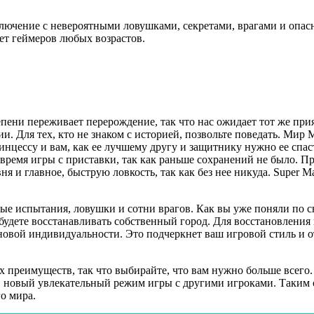
ключение с невероятными ловушками, секретами, врагами и опас
ет геймеров любых возрастов.
епени переживает перерождение, так что нас ожидает тот же пр
 Для тех, кто не знаком с историей, позвольте поведать. Мир 
ринцессу и вам, как ее лучшему другу и защитнику нужно ее сп
о время игры с приставки, так как раньше сохранений не было. П
ня и главное, быструю ловкость, так как без нее никуда. Super 
ые испытания, ловушки и сотни врагов. Как вы уже поняли по с
 будете восстанавливать собственный город. Для восстановления
 новой индивидуальности. Это подчеркнет ваш игровой стиль и о
х преимуществ, так что выбирайте, что вам нужно больше всего
 в новый увлекательный режим игры с другими игроками. Таким 
о мира.