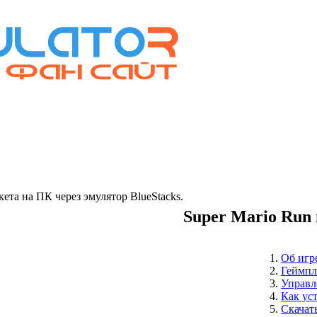
та на ПК через эмулятор BlueStacks.
Super Mario Run
Об игр
Геймпл
Управл
Как ус
Скачат