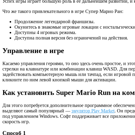
Успех игры играет большую роль в ее дальнейшем развитии, и
Что же такого привлекательного в игре Супер Марио Ран:
Продолжение легендарной франшизы.
Окунитесь в знакомые игровые локации с ностальгическ
Доступны 4 игровых режима.
Доступна полная версия без ограничений на действия.
Управление в игре
Касаемо управления героями, то оно здесь очень простое, и э
стрелки на клавиатуре или комбинации клавиш WASD. Для пер
задействовать компьютерную мышь или тачпад, если игровой п
кликните по ним левой кнопкой мыши для активации.
Как установить Super Mario Run на ко
Для этого потребуется дополнительное программное обеспечени
выделяют самый популярный —
эмулятор Play Market
. Он пре
под управлением Windows. Софт поддерживает все приложения 
скорость игр.
Способ 1