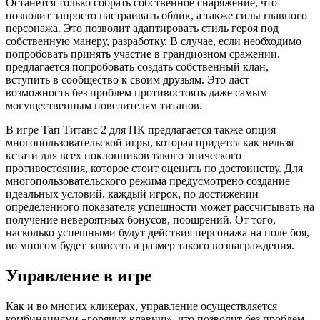
Останется только собрать собственное снаряжение, что
позволит запросто настраивать облик, а также силы главного
персонажа. Это позволит адаптировать стиль героя под
собственную манеру, разработку. В случае, если необходимо
попробовать принять участие в грандиозном сражении,
предлагается попробовать создать собственный клан,
вступить в сообщество к своим друзьям. Это даст
возможность без проблем противостоять даже самым
могущественным повелителям титанов.
В игре Тап Титанс 2 для ПК предлагается также опция
многопользовательской игры, которая придется как нельзя
кстати для всех поклонников такого эпического
противостояния, которое стоит оценить по достоинству. Для
многопользовательского режима предусмотрено создание
идеальных условий, каждый игрок, по достижении
определенного показателя успешности может рассчитывать на
получение невероятных бонусов, поощрений. От того,
насколько успешными будут действия персонажа на поле боя,
во многом будет зависеть и размер такого вознаграждения.
Управление в игре
Как и во многих кликерах, управление осуществляется
комбинациями «горячих клавиш», что позволит без проблем