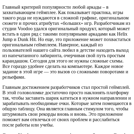
Главный критерий популярности любой аркады – в
захватывающем геймплее. Как показывает практика, игры
такого рода не нуждаются в сложной графике, оригинальном
сюжете и прочих атрибутах «больших» игр. Разработчикам из
студии Voodoo удался оригинальный продукт, который может
встать в один ряд с такими популярными аркадами как Helix
Jump и Dunk Hit. Но еще, это приложение может похвастаться
оригинальным геймплеем. Наверное, каждый из
пользователей нашего сайта любил в детстве находить выход
из напечатанного лабиринта, очерчивая свой путь простым
карандашом. Сегодня для этого не нужны сложные схемы.
Все гораздо удобнее сделать на компьютере. Каждое новое
задание в этой игре — это вызов со сложными поворотами и
рельефами.
Главным достижением разработчиков стал простой геймплей.
В этой головоломке достаточно просто наклонять платформу
так, чтобы заставить шарик катиться в нужном направлении и
зарабатывать необходимые очки. Которые затем помещаются в
общую таблицу. Она является главным стимулом того, чтобы
штурмовать свои рекорды вновь и вновь. Это приложение
поможет вам отвлечься от своих проблем и расслабиться
после работы или учебы.