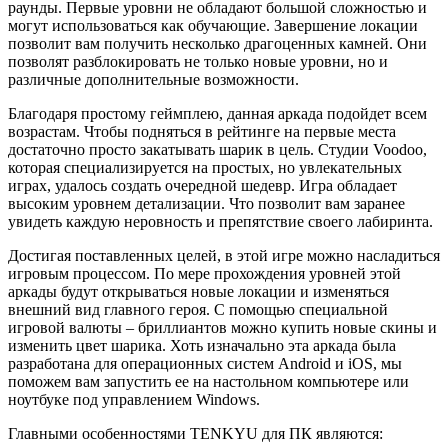
раунды. Первые уровни не обладают большой сложностью и
могут использоваться как обучающие. Завершение локации
позволит вам получить несколько драгоценных камней. Они
позволят разблокировать не только новые уровни, но и
различные дополнительные возможности.
Благодаря простому геймплею, данная аркада подойдет всем
возрастам. Чтобы подняться в рейтинге на первые места
достаточно просто закатывать шарик в цель. Студии Voodoo,
которая специализируется на простых, но увлекательных
играх, удалось создать очередной шедевр. Игра обладает
высоким уровнем детализации. Что позволит вам заранее
увидеть каждую неровность и препятствие своего лабиринта.
Достигая поставленных целей, в этой игре можно насладиться
игровым процессом. По мере прохождения уровней этой
аркады будут открываться новые локации и изменяться
внешний вид главного героя. С помощью специальной
игровой валюты – бриллиантов можно купить новые скины и
изменить цвет шарика. Хоть изначально эта аркада была
разработана для операционных систем Android и iOS, мы
поможем вам запустить ее на настольном компьютере или
ноутбуке под управлением Windows.
Главными особенностями TENKYU для ПК являются: