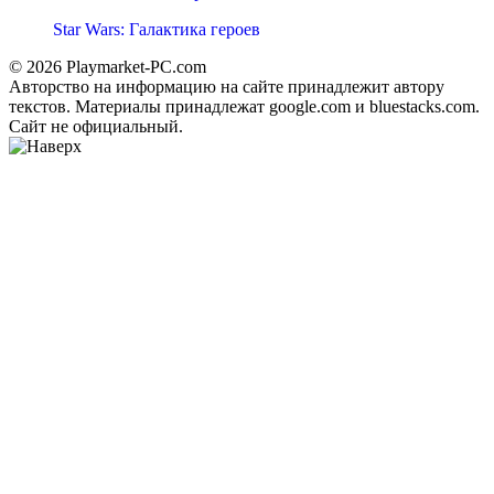
Star Wars: Галактика героев
© 2026 Playmarket-PC.com
Авторство на информацию на сайте принадлежит автору
текстов. Материалы принадлежат google.com и bluestacks.com.
Сайт не официальный.