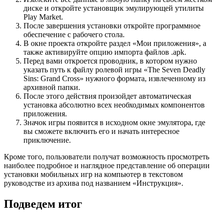
диске и откройте установщик эмулирующей утилиты
Play Market.
После завершения установки откройте программное
обеспечение с рабочего стола.
В окне проекта откройте раздел «Мои приложения», а
также активируйте опцию импорта файлов .apk.
Перед вами откроется проводник, в котором нужно
указать путь к файлу ролевой игры «The Seven Deadly
Sins: Grand Cross» нужного формата, извлеченному из
архивной папки.
После этого действия произойдет автоматическая
установка абсолютно всех необходимых компонентов
приложения.
Значок игры появится в исходном окне эмулятора, где
вы сможете включить его и начать интересное
приключение.
Кроме того, пользователи получат возможность просмотреть
наиболее подробное и наглядное представление об операции
установки мобильных игр на компьютер в текстовом
руководстве из архива под названием «Инструкция».
Подведем итог