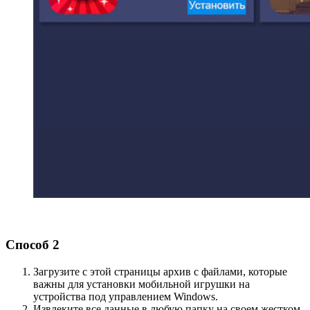
Способ 2
Загрузите с этой страницы архив с файлами, которые
важны для установки мобильной игрушки на
устройства под управлением Windows.
Извлеките все данные в любую папку на своем жестком