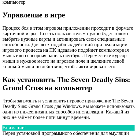
компьютер.
Управление в игре
Процесс боя в этом игровом приложении проходит в формате
карточной игры. То есть пользователям нужно будет только
выбрать нужные карты и активировать свои специальные
способности. Для всех подобных действий при реализации
игрового процесса на ПК идеально подойдет компьютерная
мышь или сенсорная панель ноутбука. Переместите курсор
мыши в нужное место на игровом поле и щелкните левой
кнопкой мыши по действию, чтобы активировать его.
Как установить The Seven Deadly Sins:
Grand Cross на компьютер
Чтобы загрузить и установить игровое приложение The Seven
Deadly Sins: Grand Cross для Windows, вы можете использовать
один из нижеописанных способов инсталляции. Каждый из
них не займет более пяти минут времени.
Внимание!
Перед установкой программного обеспечения для эмуляции