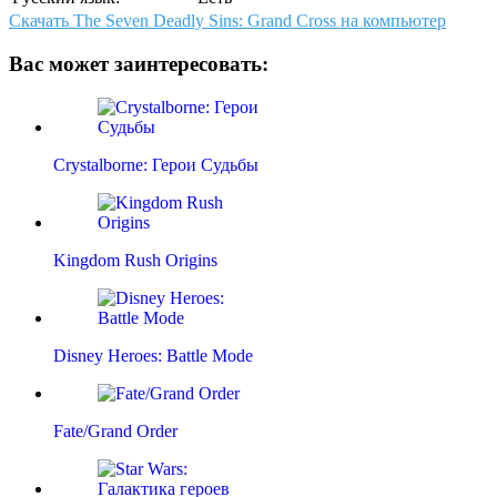
Скачать The Seven Deadly Sins: Grand Cross на компьютер
Вас может заинтересовать:
Crystalborne: Герои Судьбы
Kingdom Rush Origins
Disney Heroes: Battle Mode
Fate/Grand Order