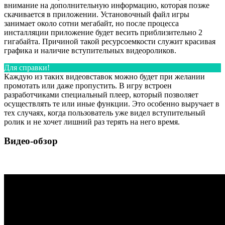
внимание на дополнительную информацию, которая позже
скачивается в приложении. Установочный файл игры
занимает около сотни мегабайт, но после процесса
инсталляции приложение будет весить приблизительно 2
гигабайта. Причиной такой ресурсоемкости служит красивая
графика и наличие вступительных видеороликов.
Для справки!
Каждую из таких видеовставок можно будет при желании
промотать или даже пропустить. В игру встроен
разработчиками специальный плеер, который позволяет
осуществлять те или иные функции. Это особенно выручает в
тех случаях, когда пользователь уже видел вступительный
ролик и не хочет лишний раз терять на него время.
Видео-обзор