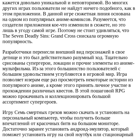
кажется довольно уникальной и неповторимой. Во многих
других играх пользователи не найдут ничего подобного, как в
этом приложении. В данной игре сюжетная линия основана
на одном из популярных аниме-комиксов. Разумеется, что
создатели приложения кое-что изменили в сюжете, но это
лишь в угоду самой игре. Поэтому не стоит удивляться, что
The Seven Deadly Sins: Grand Cross снискала огромную
популярность.
Разработчики перенесли внешний вид персонажей в свое
детище и это был действительно разумный ход. Тщательно
срисованы супергерои, локации и прочие элементы из аниме-
мультфильма. Из-за этого большинство пользователей с
большим удовольствием углубляются в игровой мир. Игра
позволяет юзерам еще раз просмотреть некоторые истории из
популярного аниме, а кроме этого принять личное участие в
прохождении различных квестов. В этой пошаговой RPG
можно прокачивать и коллекционировать большой
ассортимент супергероев.
Игру Семь смертных грехов можно скачать и установить на
персональный компьютер, чтобы получить больше
впечатлений от красочных битв на большом мониторе.
Достаточно заранее установить андроид-эмулятор, который
поможет установить игру на свой ноутбук или стационарный