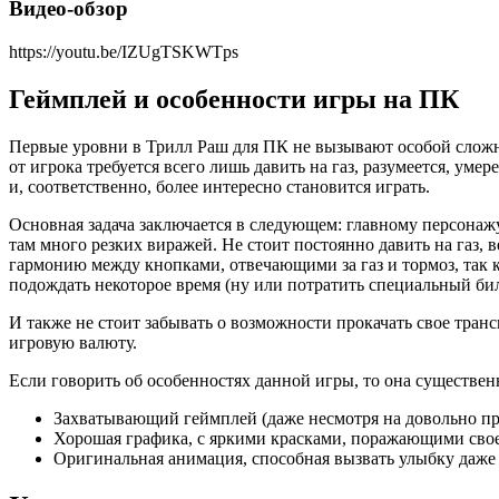
Видео-обзор
https://youtu.be/IZUgTSKWTps
Геймплей и особенности игры на ПК
Первые уровни в Трилл Раш для ПК не вызывают особой сложн
от игрока требуется всего лишь давить на газ, разумеется, у
и, соответственно, более интересно становится играть.
Основная задача заключается в следующем: главному персонаж
там много резких виражей. Не стоит постоянно давить на газ,
гармонию между кнопками, отвечающими за газ и тормоз, так ка
подождать некоторое время (ну или потратить специальный биле
И также не стоит забывать о возможности прокачать свое транс
игровую валюту.
Если говорить об особенностях данной игры, то она существе
Захватывающий геймплей (даже несмотря на довольно пр
Хорошая графика, с яркими красками, поражающими сво
Оригинальная анимация, способная вызвать улыбку даже у