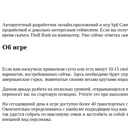
Авторитетный разработчик онлайн-приложений и игр Spil Games
проработкой и довольно интересным геймплеем. Если вы получи
время скачать Thrill Rush на компьютер. Уже сейчас отметка с
Об игре
Если вам наскучила привычная суета или есть минут 10-15 сво
вариантов, востребованных сейчас. Здесь необходимо будет уп
американские горки, знаменитые своими весьма крутыми вира
Данная аркада разбита на несколько уровней, открывающихся по
переносит вас на стартовую позицию. Учтите это при выполне
На сегодняшний день в игре доступно более 40 транспортных 
Окончательно определившись с наиболее подходящим под ваш ст
так удастся собрать по максимуму очков и застолбить за собо
внешний вид персонажа.