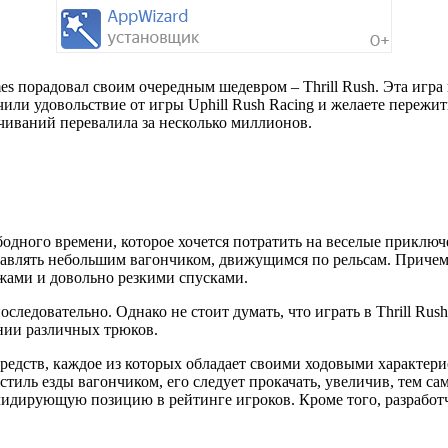
 порадовал своим очередным шедевром – Thrill Rush. Эта игра 
ли удовольствие от игры Uphill Rush Racing и желаете пережит
качиваний перевалила за несколько миллионов.
бодного времени, которое хочется потратить на веселые приключе
равлять небольшим вагончиком, движущимся по рельсам. Причем 
жами и довольно резкими спусками.
следовательно. Однако не стоит думать, что играть в Thrill Ru
нии различных трюков.
средств, каждое из которых обладает своими ходовыми характе
иль езды вагончиком, его следует прокачать, увеличив, тем са
й лидирующую позицию в рейтинге игроков. Кроме того, разрабо