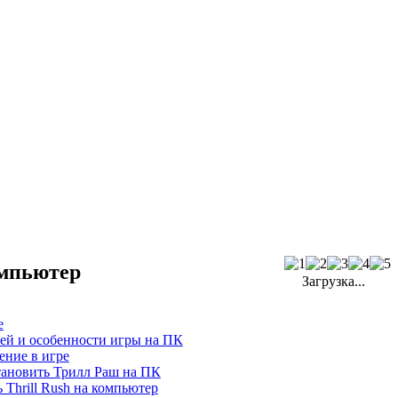
омпьютер
Загрузка...
е
ей и особенности игры на ПК
ение в игре
тановить Трилл Раш на ПК
 Thrill Rush на компьютер