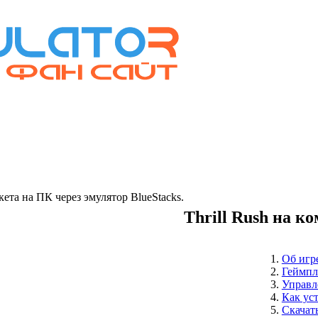
та на ПК через эмулятор BlueStacks.
Thrill Rush на к
Об игр
Геймпл
Управл
Как ус
Скачать