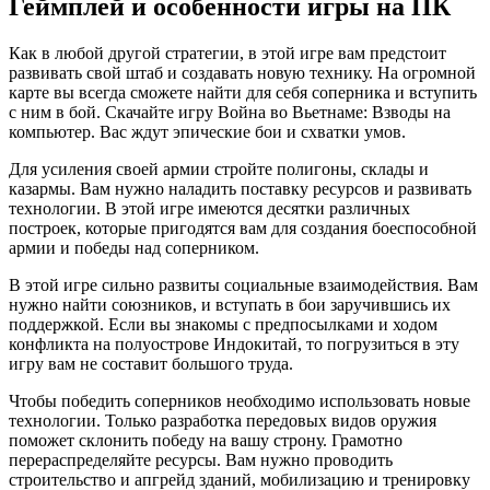
Геймплей и особенности игры на ПК
Как в любой другой стратегии, в этой игре вам предстоит
развивать свой штаб и создавать новую технику. На огромной
карте вы всегда сможете найти для себя соперника и вступить
с ним в бой. Скачайте игру Война во Вьетнаме: Взводы на
компьютер. Вас ждут эпические бои и схватки умов.
Для усиления своей армии стройте полигоны, склады и
казармы. Вам нужно наладить поставку ресурсов и развивать
технологии. В этой игре имеются десятки различных
построек, которые пригодятся вам для создания боеспособной
армии и победы над соперником.
В этой игре сильно развиты социальные взаимодействия. Вам
нужно найти союзников, и вступать в бои заручившись их
поддержкой. Если вы знакомы с предпосылками и ходом
конфликта на полуострове Индокитай, то погрузиться в эту
игру вам не составит большого труда.
Чтобы победить соперников необходимо использовать новые
технологии. Только разработка передовых видов оружия
поможет склонить победу на вашу строну. Грамотно
перераспределяйте ресурсы. Вам нужно проводить
строительство и апгрейд зданий, мобилизацию и тренировку