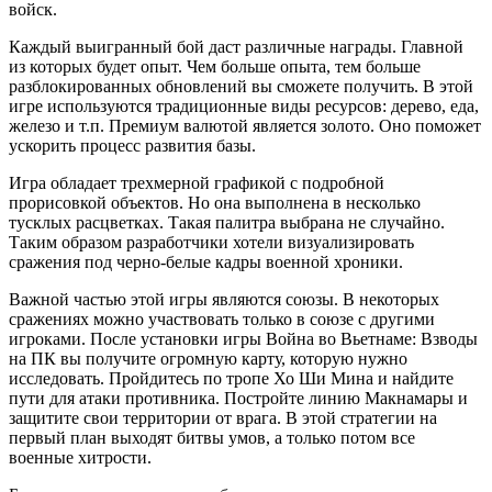
войск.
Каждый выигранный бой даст различные награды. Главной
из которых будет опыт. Чем больше опыта, тем больше
разблокированных обновлений вы сможете получить. В этой
игре используются традиционные виды ресурсов: дерево, еда,
железо и т.п. Премиум валютой является золото. Оно поможет
ускорить процесс развития базы.
Игра обладает трехмерной графикой с подробной
прорисовкой объектов. Но она выполнена в несколько
тусклых расцветках. Такая палитра выбрана не случайно.
Таким образом разработчики хотели визуализировать
сражения под черно-белые кадры военной хроники.
Важной частью этой игры являются союзы. В некоторых
сражениях можно участвовать только в союзе с другими
игроками. После установки игры Война во Вьетнаме: Взводы
на ПК вы получите огромную карту, которую нужно
исследовать. Пройдитесь по тропе Хо Ши Мина и найдите
пути для атаки противника. Постройте линию Макнамары и
защитите свои территории от врага. В этой стратегии на
первый план выходят битвы умов, а только потом все
военные хитрости.