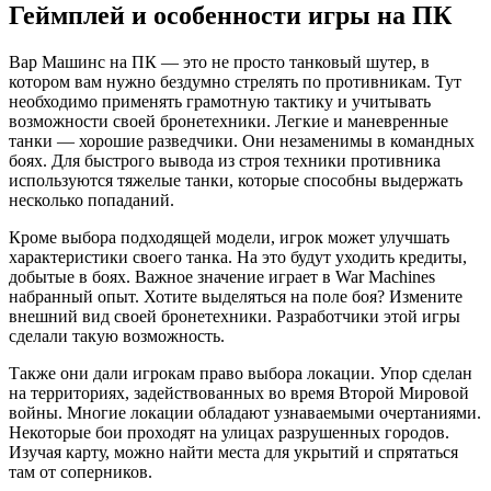
Геймплей и особенности игры на ПК
Вар Машинс на ПК — это не просто танковый шутер, в
котором вам нужно бездумно стрелять по противникам. Тут
необходимо применять грамотную тактику и учитывать
возможности своей бронетехники. Легкие и маневренные
танки — хорошие разведчики. Они незаменимы в командных
боях. Для быстрого вывода из строя техники противника
используются тяжелые танки, которые способны выдержать
несколько попаданий.
Кроме выбора подходящей модели, игрок может улучшать
характеристики своего танка. На это будут уходить кредиты,
добытые в боях. Важное значение играет в War Machines
набранный опыт. Хотите выделяться на поле боя? Измените
внешний вид своей бронетехники. Разработчики этой игры
сделали такую возможность.
Также они дали игрокам право выбора локации. Упор сделан
на территориях, задействованных во время Второй Мировой
войны. Многие локации обладают узнаваемыми очертаниями.
Некоторые бои проходят на улицах разрушенных городов.
Изучая карту, можно найти места для укрытий и спрятаться
там от соперников.