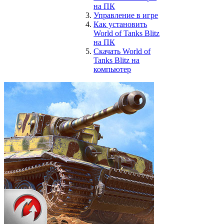
на ПК
Управление в игре
Как установить
World of Tanks Blitz
на ПК
Скачать World of
Tanks Blitz на
компьютер