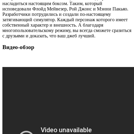
насладиться настоящим боксом. Таким, который
исповедовали Флойд Мейвезер, Рой Джонс и Мэнни Пакьяо.
Разработчики потрудились и создали по-настоящему
затягивающий симулятор. Каждый персонаж которого имеет
собственный характер и внешность. А благодаря
многопользовательскому режиму, вы всегда сможете сразиться
с друзьями и доказать, что ваш джеб лучший.
Видео-обзор