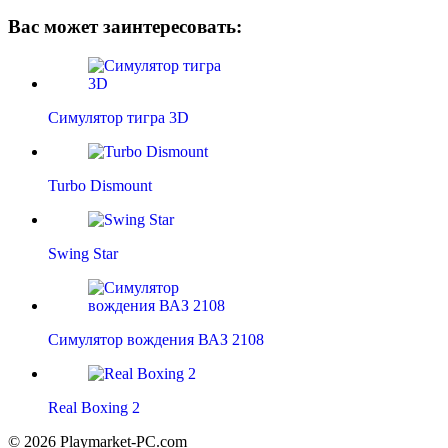
Вас может заинтересовать:
Симулятор тигра 3D
Turbo Dismount
Swing Star
Симулятор вождения ВАЗ 2108
Real Boxing 2
© 2026 Playmarket-PC.com