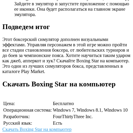
Зайдите в эмулятор и запустите приложение с помощью
ее иконки. Она будет располагаться на главном экране
эмулятора.
Подведем итог
Этот боксерский симулятор дополнен визуальными
эффектами. Управляя персонажем в этой игре можно пройти
все стадии становления боксера, от любительских турниров и
до боев за чемпионские пояса. Хотите научиться таким ударом
как джеб, апперкот и хук? Скачайте Boxing Star на компьютер.
Это один из лучших симуляторов бокса, представленных в
каталоге Play Market.
Скачать Boxing Star на компьютер
Цена:
Бесплатно
Операционная система:
Windows 7, Windows 8.1, Windows 10
Разработчик:
FourThirtyThree Inc.
Русский язык:
Есть
Скачать Boxing Star на компьютер