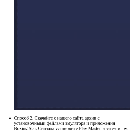
Способ 2. Скачайте с нашего сайта архив с
установочными файлами эмулятора и приложения
Boxing Star. Сначала установите Play Master, а затем игру.