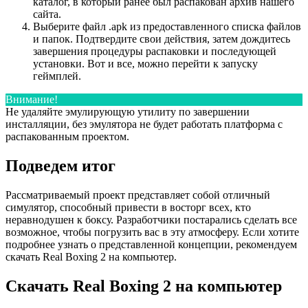
каталог, в который ранее был распакован архив нашего
сайта.
Выберите файл .apk из предоставленного списка файлов
и папок. Подтвердите свои действия, затем дождитесь
завершения процедуры распаковки и последующей
установки. Вот и все, можно перейти к запуску
геймплей.
Внимание!
Не удаляйте эмулирующую утилиту по завершении
инсталляции, без эмулятора не будет работать платформа с
распакованным проектом.
Подведем итог
Рассматриваемый проект представляет собой отличный
симулятор, способный привести в восторг всех, кто
неравнодушен к боксу. Разработчики постарались сделать все
возможное, чтобы погрузить вас в эту атмосферу. Если хотите
подробнее узнать о представленной концепции, рекомендуем
скачать Real Boxing 2 на компьютер.
Скачать Real Boxing 2 на компьютер