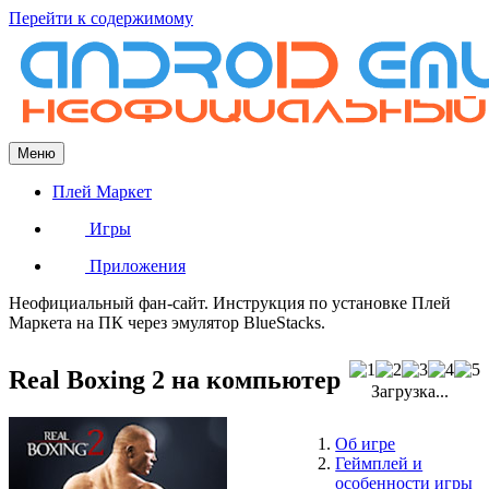
Перейти к содержимому
Меню
Плей Маркет
Игры
Приложения
Неофициальный фан-сайт. Инструкция по установке Плей
Маркета на ПК через эмулятор BlueStacks.
Real Boxing 2 на компьютер
Загрузка...
Об игре
Геймплей и
особенности игры