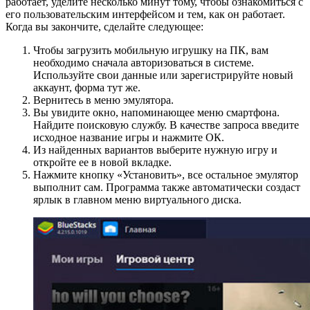
работает, уделите несколько минут тому, чтобы ознакомиться с
его пользовательским интерфейсом и тем, как он работает.
Когда вы закончите, сделайте следующее:
Чтобы загрузить мобильную игрушку на ПК, вам
необходимо сначала авторизоваться в системе.
Используйте свои данные или зарегистрируйте новый
аккаунт, форма тут же.
Вернитесь в меню эмулятора.
Вы увидите окно, напоминающее меню смартфона.
Найдите поисковую службу. В качестве запроса введите
исходное название игры и нажмите ОК.
Из найденных вариантов выберите нужную игру и
откройте ее в новой вкладке.
Нажмите кнопку «Установить», все остальное эмулятор
выполнит сам. Программа также автоматически создаст
ярлык в главном меню виртуального диска.