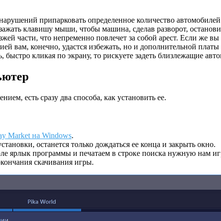
 нарушений припарковать определенное количество автомобилей.
 зажать клавишу мыши, чтобы машина, сделав разворот, останови
езжей части, что непременно повлечет за собой арест. Если же в
цией вам, конечно, удастся избежать, но и дополнительной плат
ь, быстро кликая по экрану, то рискуете задеть близлежащие авт
ьютер
ием, есть сразу два способа, как установить ее.
ay Market на Windows
.
тановки, останется только дождаться ее конца и закрыть окно.
ле ярлык программы и печатаем в строке поиска нужную нам иг
 окончания скачивания игры.