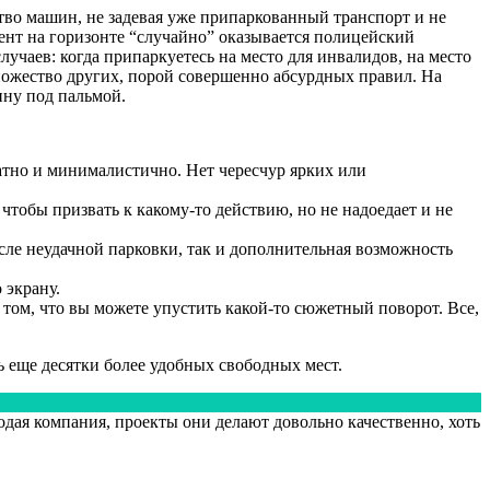
ство машин, не задевая уже припаркованный транспорт и не
ент на горизонте “случайно” оказывается полицейский
лучаев: когда припаркуетесь на место для инвалидов, на место
ножество других, порой совершенно абсурдных правил. На
ину под пальмой.
ратно и минималистично. Нет чересчур ярких или
 чтобы призвать к какому-то действию, но не надоедает и не
осле неудачной парковки, так и дополнительная возможность
 экрану.
о том, что вы можете упустить какой-то сюжетный поворот. Все,
ть еще десятки более удобных свободных мест.
лодая компания, проекты они делают довольно качественно, хоть