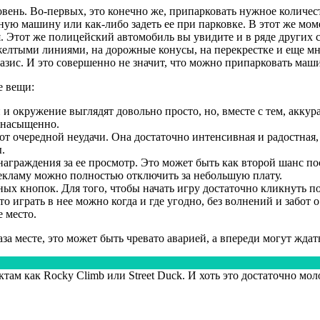
овень. Во-первых, это конечно же, припарковать нужное количе
ую машину или как-либо задеть ее при парковке. В этот же мом
. Этот же полицейский автомобиль вы увидите и в ряде других с
 желтыми линиями, на дорожные конусы, на перекрестке и еще м
азис. И это совершенно не значит, что можно припарковать маш
е вещи:
и окружение выглядят довольно просто, но, вместе с тем, акку
 насыщенно.
 от очередной неудачи. Она достаточно интенсивная и радостная,
.
награждения за ее просмотр. Это может быть как второй шанс п
рекламу можно полностью отключить за небольшую плату.
х кнопок. Для того, чтобы начать игру достаточно кликнуть по
то играть в нее можно когда и где угодно, без волнений и забот 
е место.
за месте, это может быть чревато аварией, а впереди могут жда
там как Rocky Climb или Street Duck. И хоть это достаточно мо