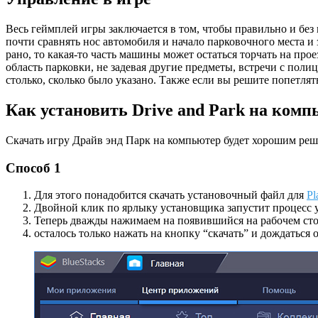
Весь геймплей игры заключается в том, чтобы правильно и без
почти сравнять нос автомобиля и начало парковочного места и
рано, то какая-то часть машины может остаться торчать на про
область парковки, не задевая другие предметы, встречи с поли
столько, сколько было указано. Также если вы решите попетлят
Как установить Drive and Park на комп
Скачать игру Драйв энд Парк на компьютер будет хорошим решен
Способ 1
Для этого понадобится скачать установочный файл для
Pl
Двойной клик по ярлыку установщика запустит процесс ус
Теперь дважды нажимаем на появившийся на рабочем сто
осталось только нажать на кнопку “скачать” и дождаться