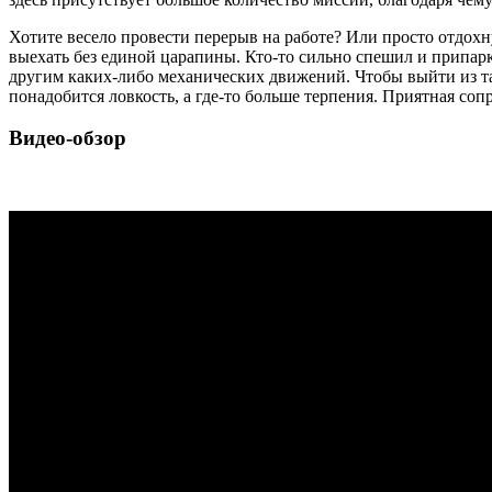
Хотите весело провести перерыв на работе? Или просто отдох
выехать без единой царапины. Кто-то сильно спешил и припа
другим каких-либо механических движений. Чтобы выйти из та
понадобится ловкость, а где-то больше терпения. Приятная с
Видео-обзор