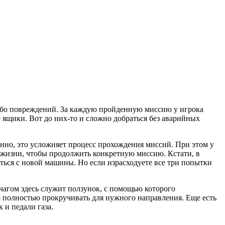
либо повреждений. За каждую пройденную миссию у игрока
 ящики. Вот до них-то и сложно добраться без аварийных
нно, это усложняет процесс прохождения миссий. При этом у
м жизни, чтобы продолжить конкретную миссию. Кстати, в
аться с новой машины. Но если израсходуете все три попытки
чагом здесь служит ползунок, с помощью которого
но полностью прокручивать для нужного направления. Еще есть
 и педали газа.