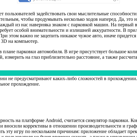
ет пользователей задействовать свои мыслительные способности,
ельным, чтобы продумывать несколько ходов наперед. Да, это н
аждый из нас наверняка знаком с парковкой машин. На первый вз
 требует особой внимательности и излишней аккуратности. В пр
 При этом важно не зацепить никакое чужое авто, иначе придетс
m 3D на компьютер.
в плане парковки автомобиля. В игре присутствует большое кол
 измерить на глаз приблизительно расстояние, а также рассчита
овни не предусматривают каких-либо сложностей в прохождении.
льное прохождение.
ность на платформе Android, считается симулятор парковки. Кон
 и вносили коррективы в отношении производительности и граф
ть эту игру по нескольким причинам: приложение обладает прек
 у пользователя не будет времени скучать, а также в управлении