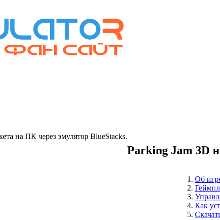
та на ПК через эмулятор BlueStacks.
Parking Jam 3D 
Об игр
Геймпл
Управл
Как ус
Скачат