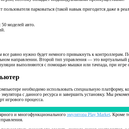
 пользователя парковаться (такой навык пригодится даже в реа
 50 моделей авто.
ий.
м все равно нужно будет немного привыкнуть к контроллерам. 
ьном направлении. Второй тип управления — это виртуальный р
пуляции выполняются с помощью мышки или тачпада, при игре 
пьютер
омпьютере необходимо использовать специальную платформу, ко
эмулятора с данного ресурса и завершить установку. Мы рекоме
рт игрового процесса.
улярного и многофункционального
эмулятора Play Market
. Кроме 
управления.