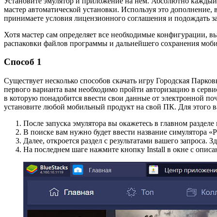
Установите эмулятор и приложение на нем. Абсолютно каждый п
мастер автоматической установки. Используя это дополнение, 
принимаете условия лицензионного соглашения и подождать з
Хотя мастер сам определяет все необходимые конфигурации, в
распаковки файлов программы и дальнейшего сохранения мобиль
Способ 1
Существует несколько способов скачать игру Городская Парко
первого варианта вам необходимо пройти авторизацию в сервисе
в которую понадобится ввести свои данные от электронной почт
установите любой мобильный продукт на свой ПК. Для этого в
После запуска эмулятора вы окажетесь в главном разделе
В поиске вам нужно будет ввести название симулятора «P
Далее, откроется раздел с результатами вашего запроса. 
На последнем шаге нажмите кнопку Install в окне с опис