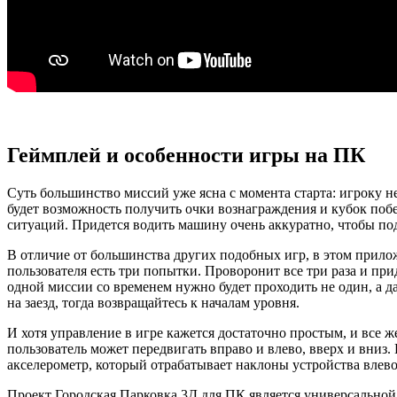
Геймплей и особенности игры на ПК
Суть большинство миссий уже ясна с момента старта: игроку 
будет возможность получить очки вознаграждения и кубок побе
ситуаций. Придется водить машину очень аккуратно, чтобы по
В отличие от большинства других подобных игр, в этом прило
пользователя есть три попытки. Проворонит все три раза и пр
одной миссии со временем нужно будет проходить не один, а д
на заезд, тогда возвращайтесь к началам уровня.
И хотя управление в игре кажется достаточно простым, и все 
пользователь может передвигать вправо и влево, вверх и вниз
акселерометр, который отрабатывает наклоны устройства влево
Проект Городская Парковка 3Д для ПК является универсально