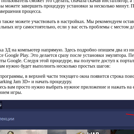
ользователь сможет это сделать, сначала скачав инсталлятор, а
вы можете завершить процедуру установки за несколько минут. П
авершения процесса.
ы также можете участвовать в настройках. Мы рекомендуем оста
ных игр самостоятельно, если у вас есть проблемы с местом дл
вка 3Д на компьютер напрямую. Здесь подробно опишем два из 
 Google Play. Это делается сразу после установки эмулятора. П
ы Google. Следуя этой процедуре, вы получите доступ к порталу
ам нужно будет выполнить несколько простых шагов:
 программы, в верхней части текущего окна появится строка поис
arking Jam 3D» и начать процедуру.
Здесь вам просто нужно выбрать нужное приложение и нажать на 
анием игры.