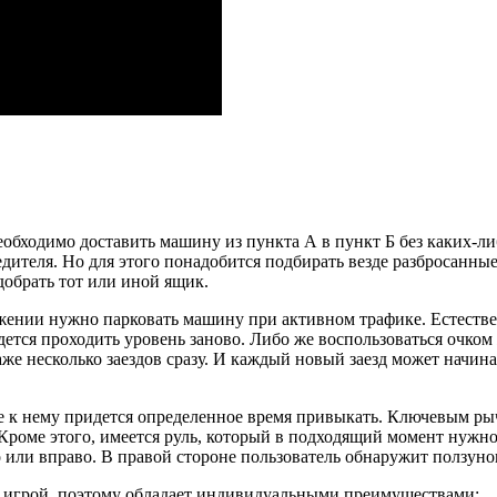
необходимо доставить машину из пункта А в пункт Б без каких-
дителя. Но для этого понадобится подбирать везде разбросанные
добрать тот или иной ящик.
жении нужно парковать машину при активном трафике. Естестве
идется проходить уровень заново. Либо же воспользоваться очко
аже несколько заездов сразу. И каждый новый заезд может начин
же к нему придется определенное время привыкать. Ключевым ры
. Кроме этого, имеется руль, который в подходящий момент нуж
 или вправо. В правой стороне пользователь обнаружит ползунок
й игрой, поэтому обладает индивидуальными преимуществами: