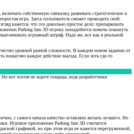
 включать собственную смекалку, развивать стратегическое и
епростая игра. Здесь пользователь сможет проводить свой
гляд кажется, что это довольно простое дело: припарковать
иложении Parking Jam 3D игроку понадобится помочь покинуть
я выплачивать огромный штраф. Надо же, все как в реальной
ичество уровней разной сложности. В каждом новом задании от
ть пошагово каждое действие выезда. Если хоть где-то
 Но вот потом не ждите пощады, ведь разработчики
ечно, с самого начала качество оставляло желать лучшего. Но
ики. Игровое приложение Parking Jam 3D считается
расной графикой, но при этом игра не кажется перегруженной,
 игрой не возникает каких-либо сложностей.