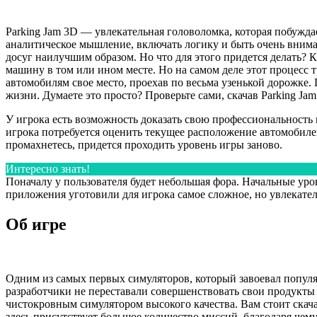
Parking Jam 3D — увлекательная головоломка, которая побужда
аналитическое мышление, включать логику и быть очень внимат
досуг наилучшим образом. Но что для этого придется делать? К
машину в том или ином месте. Но на самом деле этот процесс
автомобилям свое место, проехав по весьма узенькой дорожке.
жизни. Думаете это просто? Проверьте сами, скачав Parking Ja
У игрока есть возможность доказать свою профессиональность 
игрока потребуется оценить текущее расположение автомобилей,
промахнетесь, придется проходить уровень игры заново.
Интересно знать!
Поначалу у пользователя будет небольшая фора. Начальные ур
приложения уготовили для игрока самое сложное, но увлекате
Об игре
Одним из самых первых симуляторов, который завоевал популяр
разработчики не переставали совершенствовать свои продукты
чистокровным симулятором высокого качества. Вам стоит скача
здесь присутствует большое количество миссий, благодаря чему