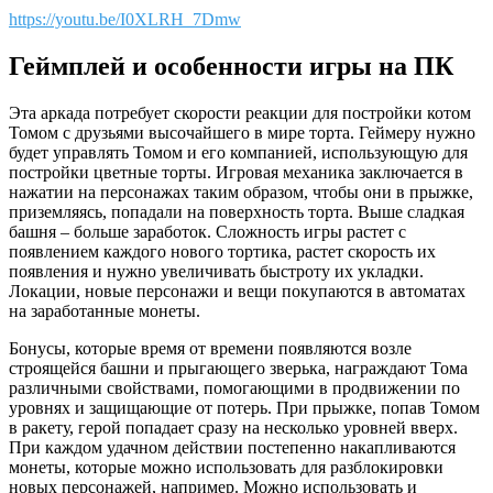
https://youtu.be/I0XLRH_7Dmw
Геймплей и особенности игры на ПК
Эта аркада потребует скорости реакции для постройки котом
Томом с друзьями высочайшего в мире торта. Геймеру нужно
будет управлять Томом и его компанией, использующую для
постройки цветные торты. Игровая механика заключается в
нажатии на персонажах таким образом, чтобы они в прыжке,
приземляясь, попадали на поверхность торта. Выше сладкая
башня – больше заработок. Сложность игры растет с
появлением каждого нового тортика, растет скорость их
появления и нужно увеличивать быстроту их укладки.
Локации, новые персонажи и вещи покупаются в автоматах
на заработанные монеты.
Бонусы, которые время от времени появляются возле
строящейся башни и прыгающего зверька, награждают Тома
различными свойствами, помогающими в продвижении по
уровнях и защищающие от потерь. При прыжке, попав Томом
в ракету, герой попадает сразу на несколько уровней вверх.
При каждом удачном действии постепенно накапливаются
монеты, которые можно использовать для разблокировки
новых персонажей, например. Можно использовать и