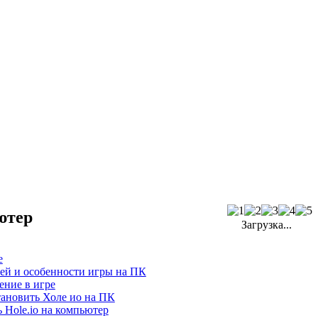
ютер
Загрузка...
е
ей и особенности игры на ПК
ение в игре
тановить Холе ио на ПК
 Hole.io на компьютер