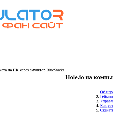
та на ПК через эмулятор BlueStacks.
Hole.io на компь
Об игр
Геймпл
Управл
Как ус
Скачать