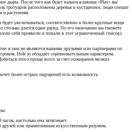
вки дыры. После того как будет нажата клавиша «Play» вы
оль тротуаров расположены деревья и кустарники, люди спешат
м и растениям.
и будет увеличиваться, соответственно и более крупные вещи
но столько длится один раунд. По его окончании вы сможете
плохо себя проявили и попали в этот ограниченный список).
мени и они не являются вашими друзьями или партнерами по
роком. Hole io обладает соревновательным характером,
обиться этого проще всего за счет пожирания мелких
 хочет более острых ощущений есть возможность
ры:
часов, настолько она затягивает.
ей друзей или примитивным искусственным разумом.