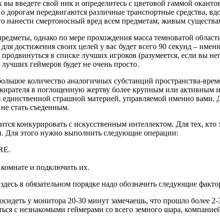
ак вы введете свой ник и определитесь с цветовой гаммой оканто
По дорогам передвигаются различные транспортные средства, вд
ого нанести смертоносный вред всем предметам, живым существа
предметы, однако по мере прохождения масса темноватой област
для достижения своих целей у вас будет всего 90 секунд – имен
 продвинуться в списке лучших игроков (разумеется, если вы не
 лучших геймеров будет не очень просто.
 большое количество аналогичных субстанций пространства-вре
жирателя в поглощенную жертву более крупным или активным иг
и единственной страшной материей, управляемой именно вами. Д
 не стать съеденным.
чится конкурировать с искусственным интеллектом. Для тех, кто
и. Для этого нужно выполнить следующие операции:
RE.
 комнате и подключить их.
здесь в обязательном порядке надо обозначить следующие факто
осидеть у монитора 20-30 минут замечаешь, что прошло более 2-3 
ься с незнакомыми геймерами со всего земного шара, компани