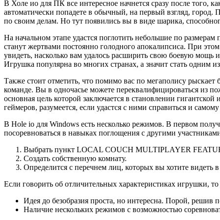
В Холе ио для ПК все интересное начнется сразу после того, к
автоматически попадете в обычный, на первый взгляд, город. 
по своим делам. Но тут появились вы в виде шарика, способн
На начальном этапе удастся поглотить небольшие по размерам 
станут жертвами постоянно голодного апокалипсиса. При этом 
увидеть, насколько вам удалось расширить свою боевую мощь и
Игрушка популярна во многих странах, а значит стать одним из
Также стоит отметить, что помимо вас по мегаполису рыскает
команде. Вы в одночасье можете переквалифицироваться из по
основная цель которой заключается в становлении гигантской 
геймеров, разумеется, если удастся с ними справиться и самому
В Hole io для Windows есть несколько режимов. В первом полу
посоревноваться в навыках поглощения с другими участникам
Выбрать пункт LOCAL COUCH MULTIPLAYER FEATU
Создать собственную комнату.
Определится с перечнем лиц, которых вы хотите видеть в
Если говорить об отличительных характеристиках игрушки, то 
Идея до безобразия проста, но интересна. Порой, решив п
Наличие нескольких режимов с возможностью соревноват