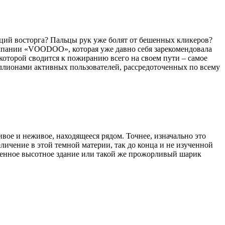
оций восторга? Пальцы рук уже болят от бешенных кликеров?
 компании «VOODOO», которая уже давно себя зарекомендовала
которой сводится к пожиранию всего на своем пути – самое
миллионами активных пользователей, рассредоточенных по всему
вое и неживое, находящееся рядом. Точнее, изначально это
еличение в этой темной материи, так до конца и не изученной
ценное высотное здание или такой же прожорливый шарик