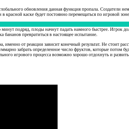
е глобального обновления данная функция пропала. Создатели не
 в красной каске будет постоянно перемещаться по игровой зоне
о минут подряд, плоды начнут падать намного быстрее. Игрок д
ка бананов превратиться в настоящее испытание.
 именно от реакции зависит конечный результат. Не стоит расс
марно забрать определенное число фруктов, которые потом буд
тельного игрового процесса возможно хорошо отдохнуть и разви