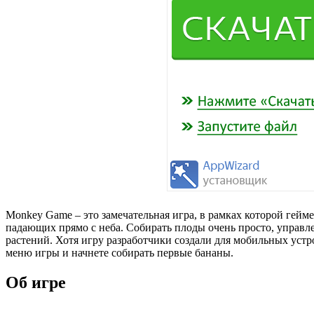
Monkey Game – это замечательная игра, в рамках которой гей
падающих прямо с неба. Собирать плоды очень просто, управл
растений. Хотя игру разработчики создали для мобильных уст
меню игры и начнете собирать первые бананы.
Об игре