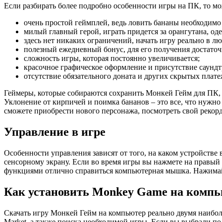
Если разбирать более подробно особенности игры на ПК, то м
очень простой геймплей, ведь ловить бананы необходим
милый главный герой, играть придется за орангутана, оде
здесь нет никаких ограничений, начать игру реально в л
полезный ежедневный бонус, для его получения достато
сложность игры, которая постоянно увеличивается;
красочное графическое оформление и присутствие саундт
отсутствие обязательного доната и других скрытых плате
Геймеры, которые собираются сохранить Монкей Гейм для ПК, 
Уклонение от кирпичей и поимка бананов – это все, что нужно
сможете приобрести нового персонажа, посмотреть свой рекорд
Управление в игре
Особенности управления зависят от того, на каком устройств
сенсорному экрану. Если во время игры вы нажмете на правый у
функциями отлично справиться компьютерная мышка. Нажимайт
Как установить Monkey Game на комп
Скачать игру Монкей Гейм на компьютер реально двумя наибол
Market, а также поиска необходимой игры. Если вы выбрали п