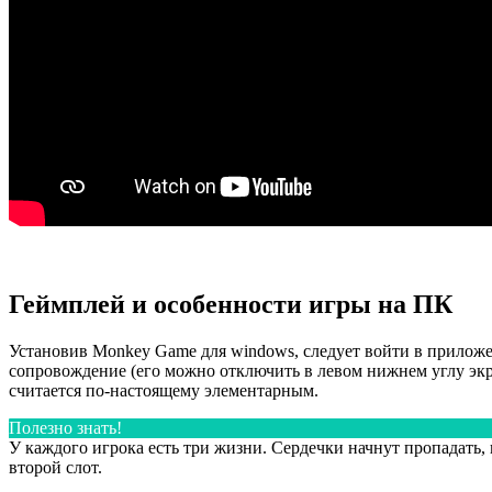
Геймплей и особенности игры на ПК
Установив Monkey Game для windows, следует войти в прилож
сопровождение (его можно отключить в левом нижнем углу экр
считается по-настоящему элементарным.
Полезно знать!
У каждого игрока есть три жизни. Сердечки начнут пропадать,
второй слот.