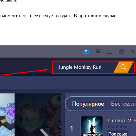
момент нет, то ее следует создать. В противном случае