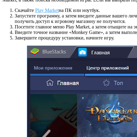
Скачайте
Play Market
на ПК или ноутбук.
Запустите программу, а затем введите данные вашего личн
получить доступ к игровому магазину не получится.
Посетите главное меню Play Market, а затем отыщите на э
Введите точное название «Monkey Game», а затем выполн
Завершите процедуру установки, начните игру.