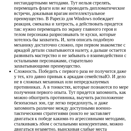
нестандартными методами. Тут нельзя стрелять,
перемещать флаги или же проводить дипломатические
встречи, доказывая врагам интеллектуальное
преимущество. В Paper.io для Windows побеждает
реакция, смекалка и хитрость, а действовать придется
так: нужно перемещать по экрану главного героя и
телом персонажа разрисовывать те куски, которые
хотелось бы захватить. И, хотя описать подобную
механику достаточно сложно, при первом знакомстве с
аркадой детали схватываются налету, а дальше остается
развивать мастерство и не забывать о взаимодействии с
остальными персонажами, старательно
захватывающими преимущество.
Сложность. Победить с первого раза не получится даже
у тех, кто давно привык к аркадам семействаIO. И дело
не в сложных механиках или непредсказуемых
противниках. А в тонкостях, которые познаются по мере
получения первого опыта. Тут придется запомнить, как
можно обхитрить противника, выучить расположение
безопасных зон, где легко передохнуть, и даже
запомнить различие между доступными военно-
тактическими стратегиями (никто не заставляет
двигаться к победе какими-то агрессивными методами,
сталкиваясь лбом с остальными конкурентами, можно
двигаться незаметно, выискивая слабые места