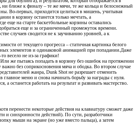
ы для боулинга), и результатом, который отображается в
, ни ближе к финалу – те же мячи, те же кольца и белоснежный
чины. Во-первых, приходится целиться в мишень, учитывая
нии в корзину останется только мечтать, а
где еще на старте баскетбольные корзины оставались
добраться еще и за ограниченный промежуток времени.
тве случаев сводится не к заучиванию уровней, а к
мости от текущего прогресса – статичная картинка белого
ьных элементов и одинаковой анимацией при попадании.Даже
то весело не из-за графики!
. Или же пытаясь попадать в корзину без ошибок на протяжении
 важно без соприкосновения мяча и ободка. Во втором случае
редставителей жанра, Dunk Shot не разрешает отменить
 главное меню и снова начинать борьбу за награды с нуля.
 а останется работать на результат и развивать мастерство.
отя перенести некоторые действия на клавиатуру сможет даже
ти и синхронности действий). По сути, разработчики
опку мыши на экране (но уже вместо пальца), а затем