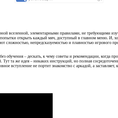
мерной вселенной, элементарными правилами, не требующими из
и попытки открыть каждый мяч, доступный в главном меню. И, 
яют сложностью, непредсказуемостью и плавностью игрового проц
без обучения – дескать, к чему советы и рекомендации, когда п
 Тут та же идея – никаких инструкций, но полная сосредоточенн
вное вступление не портит знакомство с аркадой, а заставляет, 