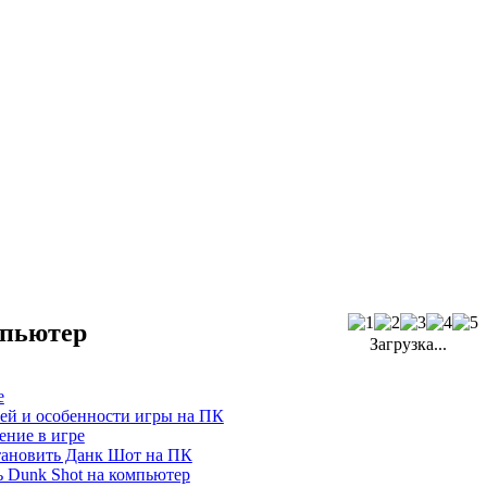
мпьютер
Загрузка...
е
ей и особенности игры на ПК
ение в игре
тановить Данк Шот на ПК
ь Dunk Shot на компьютер