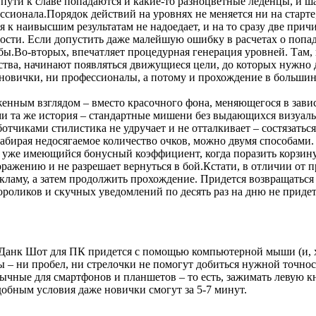
ути к славе попадаются и какие-то разноцветные леденцы, и шар
ссионала.Порядок действий на уровнях не меняется ни на старте
 к наивысшим результатам не надоедает, и на то сразу две при
ости. Если допустить даже малейшую ошибку в расчетах о попада
бы.Во-вторых, впечатляет процедурная генерация уровней. Там, 
ства, начинают появляться движущиеся цели, до которых нужно 
новички, ни профессионалы, а потому и прохождение в большинс
нным взглядом – вместо красочного фона, меняющегося в зависи
ми та же история – стандартные мишени без выдающихся визуал
тчиками стилистика не удручает и не отталкивает – состязаться-
набирая недосягаемое количество очков, можно двумя способами
я уже имеющийся бонусный коэффициент, когда поразить корзину
ражению и не разрешает вернуться в бой.Кстати, в отличии от п
аму, а затем продолжить прохождение. Придется возвращаться в
оликов и скучных уведомлений по десять раз на дню не придется,
 Данк Шот для ПК придется с помощью компьютерной мыши (и, х
 – ни пробел, ни стрелочки не помогут добиться нужной точнос
ычные для смартфонов и планшетов – то есть, зажимать левую кн
добным условия даже новички смогут за 5-7 минут.