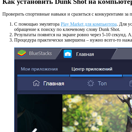
Как установить Dunk Shot на компьюте
Проверить спортивные навыки и сразиться с конкурентами за 
С помощью эмулятора
Play Market для компьютера
. Для у
обращение к поиску по ключевому слову Dunk Shot.
Результаты появятся на экране ровно через 5-10 секунд. 
Процедура практически завершена – нужно всего-то нажа