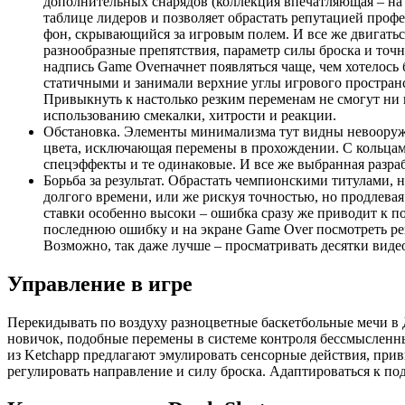
дополнительных снарядов (коллекция впечатляющая – на п
таблице лидеров и позволяет обрастать репутацией профе
фон, скрывающийся за игровым полем. И все же двигаться
разнообразные препятствия, параметр силы броска и точн
надпись Game Overначнет появляться чаще, чем хотелось 
статичными и занимали верхние углы игрового простран
Привыкнуть к настолько резким переменам не смогут ни 
использованию смекалки, хитрости и реакции.
Обстановка. Элементы минимализма тут видны невооруже
цвета, исключающая перемены в прохождении. С кольца
спецэффекты и те одинаковые. И все же выбранная разрабо
Борьба за результат. Обрастать чемпионскими титулами, 
долгого времени, или же рискуя точностью, но продлева
ставки особенно высоки – ошибка сразу же приводит к по
последнюю ошибку и на экране Game Over посмотреть рекл
Возможно, так даже лучше – просматривать десятки видеор
Управление в игре
Перекидывать по воздуху разноцветные баскетбольные мечи в
новичок, подобные перемены в системе контроля бессмысленны
из Ketchapp предлагают эмулировать сенсорные действия, прив
регулировать направление и силу броска. Адаптироваться к по