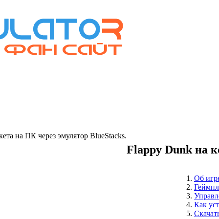
та на ПК через эмулятор BlueStacks.
Flappy Dunk на 
Об игр
Геймпл
Управл
Как ус
Скачат