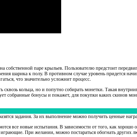
на собственной паре крыльев. Пользователю предстоит передвига
ения шарика к полу. В противном случае уровень придется начина
гаться, что значительно усложнит процесс.
 сквозь кольца, но и попутно собирать монетки. Такая внутрииг
ет собранные бонусы и покажет, для покупки каких скинов моне
бразятся задания. За их выполнение можно получить ценные нагр
тся все новые испытания. В зависимости от того, как хорошо он
ие играющие. При желании, можно постараться обогнать других