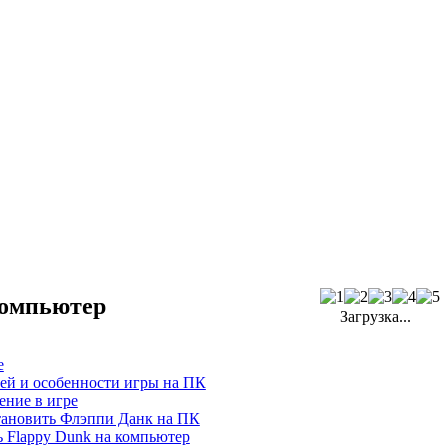
компьютер
Загрузка...
е
ей и особенности игры на ПК
ение в игре
тановить Флэппи Данк на ПК
ь Flappy Dunk на компьютер