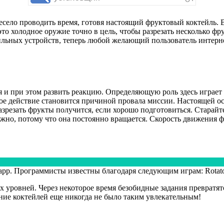
 весело проводить время, готовя настоящий фруктовый коктейль.
то холодное оружие точно в цель, чтобы разрезать несколько фр
льных устройств, теперь любой желающий пользователь интернет
ся и при этом развить реакцию. Определяющую роль здесь играет
ое действие становится причиной провала миссии. Настоящей ос
азрезать фрукты получится, если хорошо подготовиться. Старайт
жно, потому что она постоянно вращается. Скорость движения ф
p. Программисты известны благодаря следующим играм: Rotator, R
уровней. Через некоторое время безобидные задания превратятся
ние коктейлей еще никогда не было таким увлекательным!