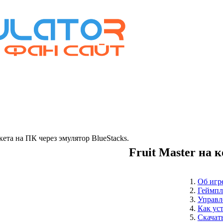
та на ПК через эмулятор BlueStacks.
Fruit Master на 
Об игр
Геймпл
Управл
Как ус
Скачать