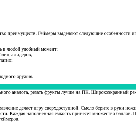
ство преимуществ. Геймеры выделяют следующие особенности и
ть в любой удобный момент;
аблицы лидеров;
латно;
лодного оружия.
льного аналога, резать фрукты лучше на ПК. Широкоэкранный р
авление делает игру сверхдоступной. Смело берите в руки ножик
ости. Каждая наполненная емкость принесет множество баллов. П
геймеров.